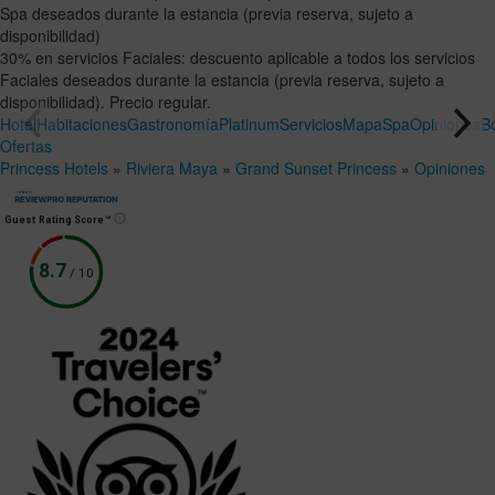
Spa deseados durante la estancia (previa reserva, sujeto a
disponibilidad)
30% en servicios Faciales: descuento aplicable a todos los servicios
Faciales deseados durante la estancia (previa reserva, sujeto a
disponibilidad). Precio regular.
Hotel
Habitaciones
Gastronomía
Platinum
Servicios
Mapa
Spa
Opiniones
B
Ofertas
Princess Hotels
»
Riviera Maya
»
Grand Sunset Princess
»
Opiniones
Guest Rating Score™
8.7
/
10