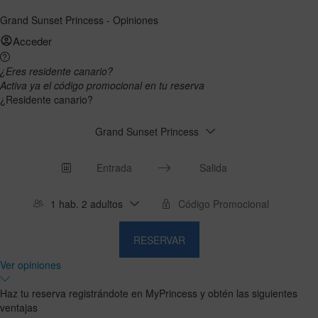
Grand Sunset Princess - Opiniones
Acceder
¿Eres residente canario?
Activa ya el código promocional en tu reserva
¿Residente canario?
Grand Sunset Princess
Press
Press
the
the
1 hab. 2 adultos
down
down
arrow
arrow
RESERVAR
key
key
to
to
Ver opiniones
interact
interact
with
with
Haz tu reserva registrándote en MyPrincess y obtén las siguientes
the
the
ventajas
calendar
calendar