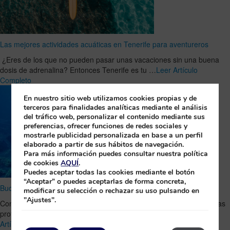
Las mejores actividades acuáticas en Tenerife para aventureros
¿Eres de los que no pueden pasar unas vacaciones sin una buena
dosis de adrenalina? Entonces Tenerife es tu …
Leer Artículo
Completo
En nuestro sitio web utilizamos cookies propias y de
terceros para finalidades analíticas mediante el análisis
del tráfico web, personalizar el contenido mediante sus
preferencias, ofrecer funciones de redes sociales y
mostrarle publicidad personalizada en base a un perfil
elaborado a partir de sus hábitos de navegación.
Para más información puedes consultar nuestra política
de cookies
AQUÍ
.
Puedes aceptar todas las cookies mediante el botón
“Aceptar” o puedes aceptarlas de forma concreta,
Bucea en La Palma y conoce las Cruces de Malpique
modificar su selección o rechazar su uso pulsando en
"Ajustes".
Conoce la fascinante historia del cementerio hundido existente en las
profundidades de las aguas palmeras, uno de los lugares …
Leer
Artículo Completo