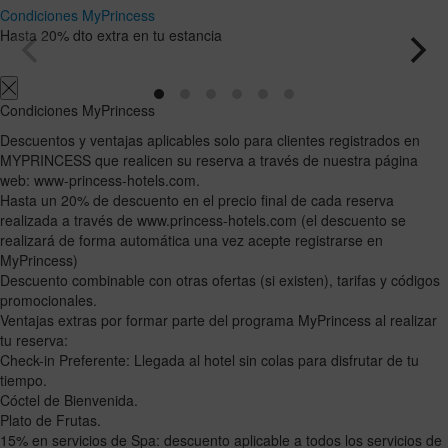
and
and
Condiciones MyPrincess
select
select
Hasta 20% dto extra en tu estancia
a
a
date.
date.
Press
Press
Condiciones MyPrincess
the
the
question
question
Descuentos y ventajas aplicables solo para clientes registrados en
mark
mark
MYPRINCESS que realicen su reserva a través de nuestra página
key
key
web: www-princess-hotels.com.
to
to
Hasta un 20% de descuento en el precio final de cada reserva
get
get
realizada a través de www.princess-hotels.com (el descuento se
the
the
realizará de forma automática una vez acepte registrarse en
keyboard
keyboard
MyPrincess)
shortcuts
shortcuts
Descuento combinable con otras ofertas (si existen), tarifas y códigos
for
for
promocionales.
changing
changing
Ventajas extras por formar parte del programa MyPrincess al realizar
dates.
dates.
tu reserva:
Check-in Preferente: Llegada al hotel sin colas para disfrutar de tu
tiempo.
Cóctel de Bienvenida.
Plato de Frutas.
15% en servicios de Spa: descuento aplicable a todos los servicios de