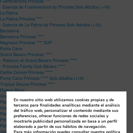
Fuerteventura Princess ****
- Esencia de Fuerteventura by Princess Solo Adultos (+16)
La Palma
La Palma Princess ****
- Esencia de La Palma by Princess Solo Adultos (+16)
Barcelona
Barcelona Princess ****
Negresco Princess **** SUP
Punta Cana
Grand Bávaro Princess *****
- Platinum at Grand Bávaro Princess *****
- Princess Family Club Bávaro *****
Caribe Deluxe Princess *****
Punta Cana Princess ***** Solo Adultos (+18)
Tropical Deluxe Princess *****
Riviera Maya
Grand Sunset Princess *****
En nuestro sitio web utilizamos cookies propias y de
Platinum at Grand Sunset Princess *****
terceros para finalidades analíticas mediante el análisis
Grand Riviera Princess *****
del tráfico web, personalizar el contenido mediante sus
Platinum at Grand Riviera Princess *****
preferencias, ofrecer funciones de redes sociales y
Princess Family Club Riviera *****
mostrarle publicidad personalizada en base a un perfil
Platinum Yucatán Princess ***** Solo Adultos (+18)
elaborado a partir de sus hábitos de navegación.
Jamaica
Para más información puedes consultar nuestra política