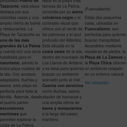
pintoresco
Puerto de
Naos es la playa más
Tazacorte
, esta playa
famosa de La Palma,
(Fuencaliente)
destaca por sus
conocida por su
arena
coloridas casas y una
volcánica negra
y el
Estas dos pequeñas
amplia oferta de bares
contraste visual que
calas, ubicadas en
y restaurantes. La
ofrece con el verde de
Fuencaliente
, son
Playa de Tazacorte es
las palmeras y el azul
perfectas para quienes
una de las más
profundo del Atlántico.
buscan tranquilidad.
grandes de La Palma
Está situada en la
Accesibles mediante
y cuenta con una zona
costa oeste
de la isla,
escaleras de piedra, la
habilitada para el
dentro del municipio de
Playa de La Zamora
y
naturismo
, siendo la
Los Llanos de Aridane,
la
Playa Chica
ofrecen
única playa nudista de
y es ideal para quienes
un ambiente relajado
la isla. Con accesos
buscan un ambiente
en un entorno natural.
adaptados, duchas y
animado junto al mar.
Ver ubicación
aseos, esta playa es
Cuenta con servicios
perfecta para toda la
como duchas, aseos,
familia. Además, desde
alquiler de hamacas y
el puerto parten
una amplia oferta de
excursiones
bares y restaurantes
marítimas
que
a lo largo del paseo
permiten explorar la
marítimo.
costa de La Palma.