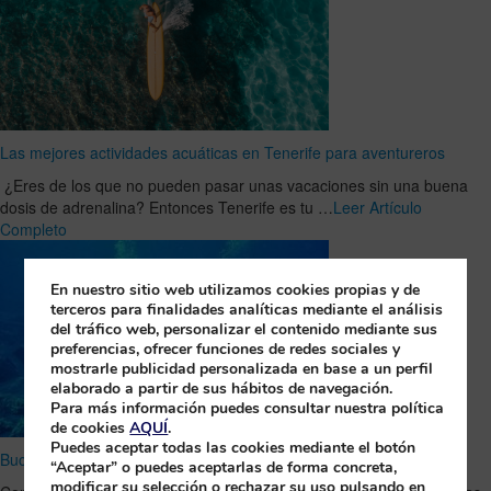
Las mejores actividades acuáticas en Tenerife para aventureros
¿Eres de los que no pueden pasar unas vacaciones sin una buena
dosis de adrenalina? Entonces Tenerife es tu …
Leer Artículo
Completo
En nuestro sitio web utilizamos cookies propias y de
terceros para finalidades analíticas mediante el análisis
del tráfico web, personalizar el contenido mediante sus
preferencias, ofrecer funciones de redes sociales y
mostrarle publicidad personalizada en base a un perfil
elaborado a partir de sus hábitos de navegación.
Para más información puedes consultar nuestra política
de cookies
AQUÍ
.
Puedes aceptar todas las cookies mediante el botón
Bucea en La Palma y conoce las Cruces de Malpique
“Aceptar” o puedes aceptarlas de forma concreta,
modificar su selección o rechazar su uso pulsando en