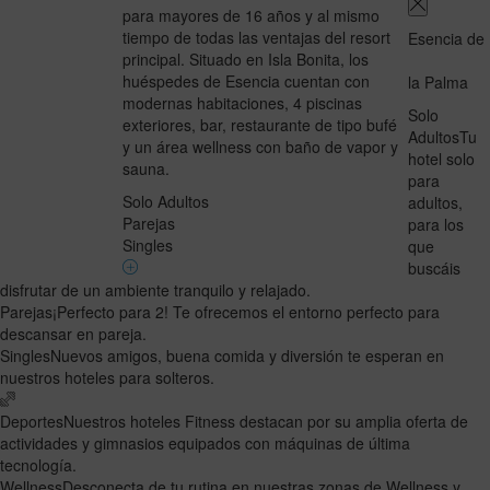
para mayores de 16 años y al mismo
tiempo de todas las ventajas del resort
Esencia de
principal. Situado en Isla Bonita, los
huéspedes de Esencia cuentan con
la Palma
modernas habitaciones, 4 piscinas
Solo
exteriores, bar, restaurante de tipo bufé
Adultos
Tu
y un área wellness con baño de vapor y
hotel solo
sauna.
para
Solo Adultos
adultos,
Parejas
para los
Singles
que
buscáis
disfrutar de un ambiente tranquilo y relajado.
Parejas
¡Perfecto para 2! Te ofrecemos el entorno perfecto para
descansar en pareja.
Singles
Nuevos amigos, buena comida y diversión te esperan en
nuestros hoteles para solteros.
Deportes
Nuestros hoteles Fitness destacan por su amplia oferta de
actividades y gimnasios equipados con máquinas de última
tecnología.
Wellness
Desconecta de tu rutina en nuestras zonas de Wellness y