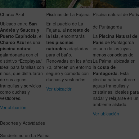
Charco Azul
Piscinas de La Fajana
Piscina natural de Poris
Ubicado entre
San
En el pueblo de La
de Puntagorda
Andrés y Sauces y
Fajana, al
noreste de
Puerto Espíndola
, el
la isla
, encontrarás
La
Piscina Natural de
Charco Azul
es una
tres piscinas
Poris
de Puntagorda
piscina natural
naturales
adaptadas
es una de las joyas
galardonada con el
para el baño.
menos conocidas de
distintivo “Ecoplayas,”
Renovadas en los años
La Palma, ubicada en
ideal para familias con
70, ofrecen un entorno
la
costa de
niños, que disfrutarán
seguro y cómodo con
Puntagorda
. Esta
de sus aguas
duchas y vestuarios.
piscina natural ofrece
tranquilas y servicios
aguas tranquilas y
Ver ubicación
como duchas y
cristalinas, ideales para
vestidores.
nadar y relajarse en un
ambiente aislado.
Ver ubicación
Ver ubicación
Deportes y Actividades
Senderismo en La Palma