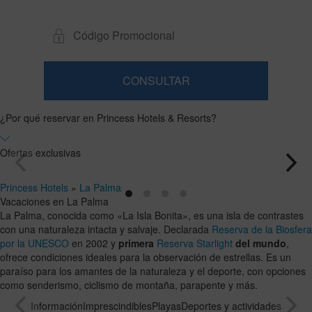
CONSULTAR
Habitación
Añadir
2
1
0
habitación
adultos
¿Por qué reservar en Princess Hotels & Resorts?
Habitaciones
niños
Buscar
Desde
y
Hasta
18
17
ocupaciones
Ofertas exclusivas
años
años
Princess Hotels
»
La Palma
Vacaciones en La Palma
La Palma, conocida como «La Isla Bonita», es una isla de contrastes
con una naturaleza intacta y salvaje. Declarada
Reserva de la Biosfera
por la UNESCO
en 2002 y
primera
Reserva Starlight
del mundo
,
ofrece condiciones ideales para la observación de estrellas. Es un
paraíso para los amantes de la naturaleza y el deporte, con opciones
como senderismo, ciclismo de montaña, parapente y más.
Información
Imprescindibles
Playas
Deportes y actividades