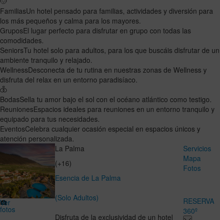
Familias
Un hotel pensado para familias, actividades y diversión para
los más pequeños y calma para los mayores.
Grupos
El lugar perfecto para disfrutar en grupo con todas las
comodidades.
Seniors
Tu hotel solo para adultos, para los que buscáis disfrutar de un
ambiente tranquilo y relajado.
Wellness
Desconecta de tu rutina en nuestras zonas de Wellness y
disfruta del relax en un entorno paradisíaco.
Bodas
Sella tu amor bajo el sol con el océano atlántico como testigo.
Reuniones
Espacios ideales para reuniones en un entorno tranquilo y
equipado para tus necesidades.
Eventos
Celebra cualquier ocasión especial en espacios únicos y
atención personalizada.
La Palma
Servicios
Mapa
(+16)
Fotos
Esencia de La Palma
(Solo Adultos)
RESERVA
Ver
fotos
360º
Disfruta de la exclusividad de un hotel