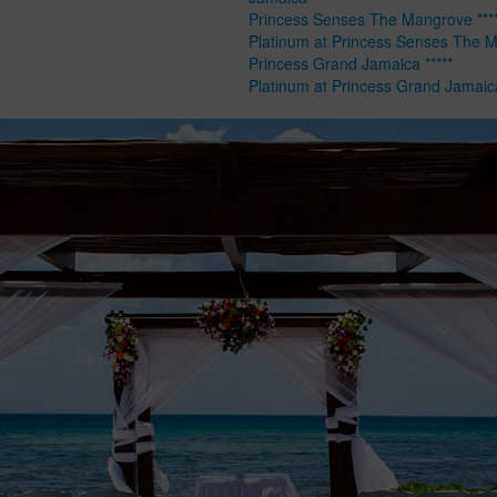
Princess Senses The Mangrove ****
Platinum at Princess Senses The 
Princess Grand Jamaica *****
Platinum at Princess Grand Jamaic