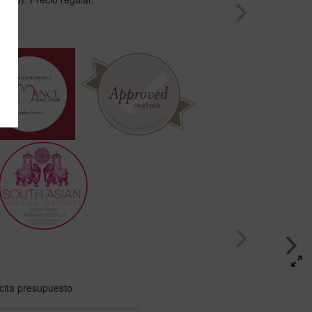
as
icita presupuesto