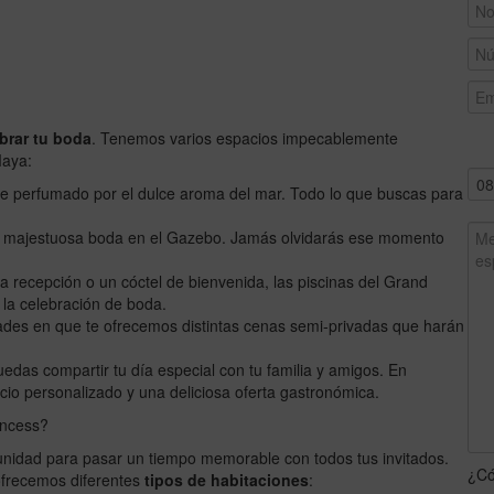
ebrar tu boda
. Tenemos varios espacios impecablemente
Maya:
ime perfumado por el dulce aroma del mar. Todo lo que buscas para
na majestuosa boda en el Gazebo. Jamás olvidarás ese momento
na recepción o un cóctel de bienvenida, las piscinas del Grand
 la celebración de boda.
ades en que te ofrecemos distintas cenas semi-privadas que harán
edas compartir tu día especial con tu familia y amigos. En
icio personalizado y una deliciosa oferta gastronómica.
incess?
nidad para pasar un tiempo memorable con todos tus invitados.
¿Có
ofrecemos diferentes
tipos de habitaciones
: