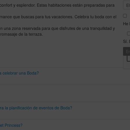
confort y esplendor. Estas habitaciones están preparadas para
mance que buscas para tus vacaciones. Celebra tu boda con el
He 
n una zona reservada para que disfrutes de una tranquilidad y
idromasaje de la terraza.
Sí.
ra celebrar una Boda?
rand Sunset Princess ofrece una de las mejores ubicaciones frente al m
ra la planificación de eventos de Boda?
armen y a 40 minutos del aeropuerto— lo convierte en el punto de part
lizado en la organización de bodas, quien le brindará un servicio tot
et Princess?