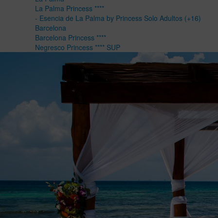
La Palma Princess ****
- Esencia de La Palma by Princess Solo Adultos (+16)
Barcelona
Barcelona Princess ****
Negresco Princess **** SUP