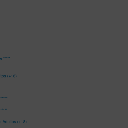
 *****
ltos (+18)
*****
*****
o Adultos (+18)