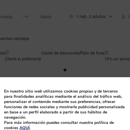
1 hab. 2 adultos
s
Press
the
n
down
uientes ventajas
w
arrow
key
cia
to
Cóctel de bienvenida
Plato de fruta
act
Check-in preferente
interact
15% en servic
with
the
ndar
calendar
and
MYPRINCESS que realicen su reserva a través de nuestra página web: w
t
select
da a través de www.princess-hotels.com (el descuento se realizará de 
En nuestro sitio web utilizamos cookies propias y de terceros
a
 promocionales.
para finalidades analíticas mediante el análisis del tráfico web,
date.
u reserva:
personalizar el contenido mediante sus preferencias, ofrecer
s
Press
mpo.
funciones de redes sociales y mostrarle publicidad personalizada
the
en base a un perfil elaborado a partir de sus hábitos de
tion
question
navegación.
mark
Para más información puedes consultar nuestra política de
Spa deseados durante la estancia (previa reserva, sujeto a disponibilid
cookies
AQUÍ
.
key
ciales deseados durante la estancia (previa reserva, sujeto a disponibil