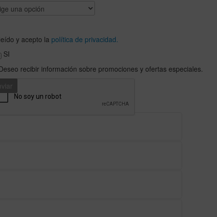
leído y acepto la
política de privacidad.
SI
 Deseo recibir información sobre promociones y ofertas especiales.
ar. Disfruta de la suave arena bajo tus pies y las aguas
ida ideal para explorar los principales atractivos
almente personalizado para hacer realidad la celebración