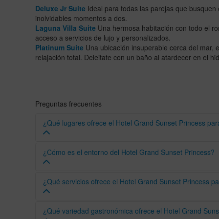
Deluxe Jr Suite
Ideal para todas las parejas que busquen 
inolvidables momentos a dos.
Laguna Villa Suite
Una hermosa habitación con todo el ro
acceso a servicios de lujo y personalizados.
Platinum Suite
Una ubicación insuperable cerca del mar, e
relajación total. Deleitate con un baño al atardecer en el h
Preguntas frecuentes
¿Qué lugares ofrece el Hotel Grand Sunset Princess pa
Grand Sunset Princess dispone de diferentes espacios:
¿Cómo es el entorno del Hotel Grand Sunset Princess?
Puente Sunset
Teatro
Rodeado de exuberante flora y fauna tropical, el Hotel G
¿Qué servicios ofrece el Hotel Grand Sunset Princess pa
Chill Out
cristalinas del Caribe en un entorno incomparable.
Gazebo Sunset
Playa Ocean
Su excelente ubicación —a solo 10 minutos de Playa del C
Contará con el acompañamiento de un profesional especia
¿Qué variedad gastronómica ofrece el Hotel Grand Suns
turísticos de la región.