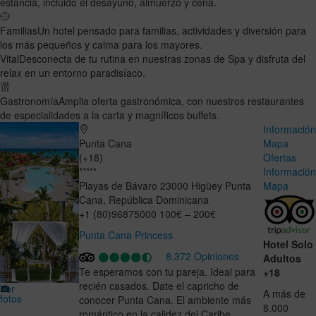
estancia, incluido el desayuno, almuerzo y cena.
Familias
Un hotel pensado para familias, actividades y diversión para
los más pequeños y calma para los mayores.
Vital
Desconecta de tu rutina en nuestras zonas de Spa y disfruta del
relax en un entorno paradisíaco.
Gastronomía
Amplia oferta gastronómica, con nuestros restaurantes
de especialidades a la carta y magníficos buffets.
Informació
Punta Cana
Mapa
(+18)
Ofertas
*****
Informació
Playas de Bávaro
23000
Higüey
Punta
Mapa
Cana
,
República Dominicana
+1 (80)96875000
100€ – 200€
Punta Cana Princess
Hotel Solo
8.372 Opiniones
Adultos
Te esperamos con tu pareja. Ideal para
+18
recién casados. Date el capricho de
Ver
A más de
fotos
conocer Punta Cana. El ambiente más
8.000
romántico en la calidez del Caribe.