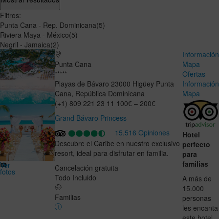
Filtros:
Punta Cana - Rep. Dominicana
(5)
Riviera Maya - México
(5)
Negril - Jamaica
(2)
Informació
Punta Cana
Mapa
*****
Ofertas
Playas de Bávaro
23000
Higüey
Punta
Informació
Cana
,
República Dominicana
Mapa
(+1) 809 221 23 11
100€ – 200€
Grand Bávaro Princess
15.516 Opiniones
Hotel
Descubre el Caribe en nuestro exclusivo
perfecto
resort, ideal para disfrutar en familia.
para
familias
Ver
Cancelación gratuita
fotos
Todo Incluido
A más de
15.000
Familias
personas
les encanta
este hotel