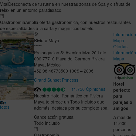
Vital
Desconecta de tu rutina en nuestras zonas de Spa y disfruta del
relax en un entorno paradisíaco.
Gastronomía
Amplia oferta gastronómica, con nuestros restaurantes
de especialidades a la carta y magníficos buffets.
Informació
Riviera Maya
Mapa
*****
Ofertas
Prolongacion 5ª Avenida Mza.20 Lote
Informació
006
77710
Playa del Carmen
Riviera
Mapa
Maya
,
México
+52 98 48773500
100€ – 200€
Grand Sunset Princess
Hotel
11.750 Opiniones
perfecto
Nuestro Hotel Romántico en Riviera
para
Maya te ofrece un Todo Incluido que,
parejas o
Ver
fotos
además, destaca por su completo spa.
amigos
Cancelación gratuita
A más de
Todo Incluido
11.000
personas
Gastronomía
les encanta