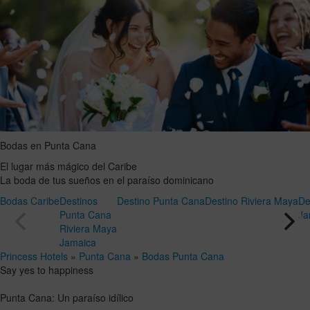
Bodas en Punta Cana
El lugar más mágico del Caribe
La boda de tus sueños en el paraíso dominicano
Bodas Caribe
Destinos
Destino Punta Cana
Destino Riviera Maya
De
Punta Cana
Ja
Riviera Maya
Jamaica
Princess Hotels
»
Punta Cana
»
Bodas Punta Cana
Say yes to happiness
Punta Cana: Un paraíso idílico