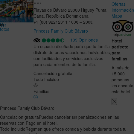
*****
Ofertas
Playas de Bávaro
23000
Higüey
Punta
Informació
Cana
,
República Dominicana
Mapa
+1 (80) 92212311
100€ – 200€
Ver
fotos
Princess Family Club Bávaro
109 Opiniones
Hotel
Un espacio diseñado para que tu familia
perfecto
disfrute de unas vacaciones inolvidables,
para
con facilidades y servicios exclusivos
familias
para cada miembro de tu familia.
A más de
Cancelación gratuita
15.000
Todo Incluido
personas
les encanta
Familias
este hotel
Princess Family Club Bávaro
Cancelación gratuita
Puedes cancelar sin penalizaciones en las
reservas con Pago en el hotel.
Todo Incluido
Régimen que ofrece comida y bebida durante toda tu