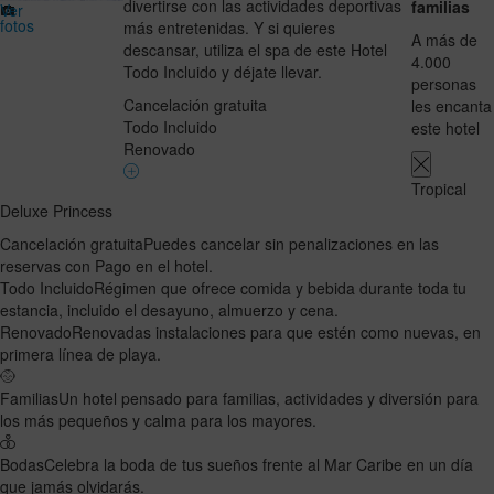
divertirse con las actividades deportivas
familias
Ver
fotos
más entretenidas. Y si quieres
A más de
descansar, utiliza el spa de este Hotel
4.000
Todo Incluido y déjate llevar.
personas
Cancelación gratuita
les encanta
Todo Incluido
este hotel
Renovado
Tropical
Deluxe Princess
Cancelación gratuita
Puedes cancelar sin penalizaciones en las
reservas con Pago en el hotel.
Todo Incluido
Régimen que ofrece comida y bebida durante toda tu
estancia, incluido el desayuno, almuerzo y cena.
Renovado
Renovadas instalaciones para que estén como nuevas, en
primera línea de playa.
Familias
Un hotel pensado para familias, actividades y diversión para
los más pequeños y calma para los mayores.
Bodas
Celebra la boda de tus sueños frente al Mar Caribe en un día
que jamás olvidarás.