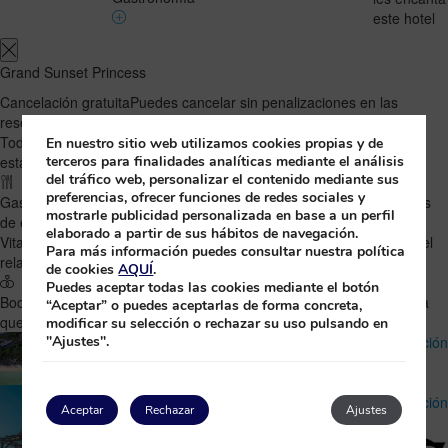
este hotel
Grand Sunset Princess
Cancelación gratuita
Puedes cancelar sin penalizaciones en las
reservas con Pago en el hotel.
Todo Incluido
Régimen que ofrece comida y bebida durante toda tu
En nuestro sitio web utilizamos cookies propias y de
terceros para finalidades analíticas mediante el análisis
estancia, incluido el desayuno, almuerzo y cena.
del tráfico web, personalizar el contenido mediante sus
preferencias, ofrecer funciones de redes sociales y
Gastronomía
Amplia oferta gastronómica, con nuestros restaurantes
mostrarle publicidad personalizada en base a un perfil
de especialidades a la carta y magníficos buffets.
elaborado a partir de sus hábitos de navegación.
Vital
Desconecta de tu rutina en nuestras zonas de Spa y disfruta del
Para más información puedes consultar nuestra política
relax en un entorno paradisíaco.
de cookies
AQUÍ
.
Puedes aceptar todas las cookies mediante el botón
Bodas
Celebra la boda de tus sueños frente al Mar Caribe en un día
“Aceptar” o puedes aceptarlas de forma concreta,
que jamás olvidarás.
modificar su selección o rechazar su uso pulsando en
"Ajustes".
Informació
Riviera Maya
Mapa
*****
Ofertas
Prolongacion 5ª Avenida Mza.20 Lote
Informació
Aceptar
Rechazar
Ajustes
006
77710
Playa del Carmen
Riviera
Mapa
Maya
,
México