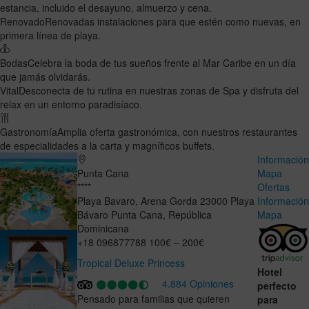
estancia, incluido el desayuno, almuerzo y cena.
Renovado
Renovadas instalaciones para que estén como nuevas, en
primera línea de playa.
Bodas
Celebra la boda de tus sueños frente al Mar Caribe en un día
que jamás olvidarás.
Vital
Desconecta de tu rutina en nuestras zonas de Spa y disfruta del
relax en un entorno paradisíaco.
Gastronomía
Amplia oferta gastronómica, con nuestros restaurantes
de especialidades a la carta y magníficos buffets.
Informació
Punta Cana
Mapa
****
Ofertas
Playa Bavaro, Arena Gorda
23000
Playa
Informació
Bávaro
Punta Cana
,
República
Mapa
Dominicana
+18 096877788
100€ – 200€
Tropical Deluxe Princess
Hotel
4.884 Opiniones
perfecto
Pensado para familias que quieren
para