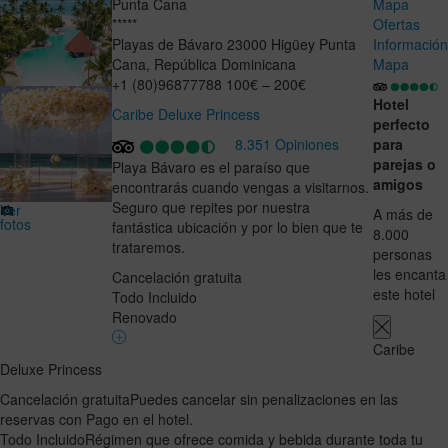
Punta Cana
Mapa
*****
Ofertas
Playas de Bávaro
23000
Higüey
Punta
Informació
Cana
,
República Dominicana
Mapa
+1 (80)96877788
100€ – 200€
Hotel
Caribe Deluxe Princess
perfecto
8.351 Opiniones
para
parejas o
Playa Bávaro es el paraíso que
amigos
encontrarás cuando vengas a visitarnos.
Seguro que repites por nuestra
Ver
A más de
fotos
fantástica ubicación y por lo bien que te
8.000
trataremos.
personas
les encanta
Cancelación gratuita
este hotel
Todo Incluido
Renovado
Caribe
Deluxe Princess
Cancelación gratuita
Puedes cancelar sin penalizaciones en las
reservas con Pago en el hotel.
Todo Incluido
Régimen que ofrece comida y bebida durante toda tu