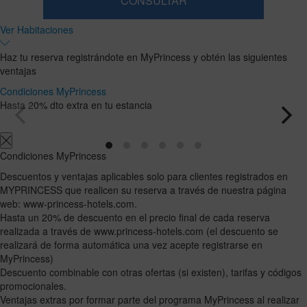
CONSULTAR
Habitación
Añadir
2
1
Ver Habitaciones
0
habitación
adultos
Habitaciones
niños
Buscar
Desde
y
Hasta
Haz tu reserva registrándote en MyPrincess y obtén las siguientes
13
12
ocupaciones
ventajas
años
años
Condiciones MyPrincess
Hasta 20% dto extra en tu estancia
Condiciones MyPrincess
Descuentos y ventajas aplicables solo para clientes registrados en
MYPRINCESS que realicen su reserva a través de nuestra página
web: www-princess-hotels.com.
Hasta un 20% de descuento en el precio final de cada reserva
realizada a través de www.princess-hotels.com (el descuento se
realizará de forma automática una vez acepte registrarse en
MyPrincess)
Descuento combinable con otras ofertas (si existen), tarifas y códigos
promocionales.
Ventajas extras por formar parte del programa MyPrincess al realizar