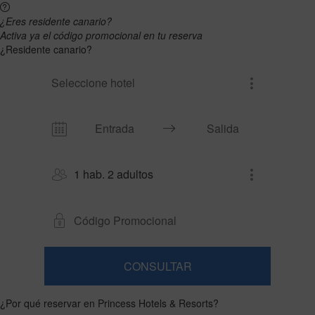
¿Eres residente canario?
Activa ya el código promocional en tu reserva
¿Residente canario?
Seleccione hotel
1 hab. 2 adultos
CONSULTAR
Habitación
Añadir
2
1
0
habitación
adultos
¿Por qué reservar en Princess Hotels & Resorts?
Habitaciones
niños
Buscar
Desde