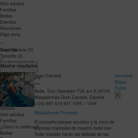
Sólo adultos
Familias
Bodas
Eventos
Reuniones
Elige zona
Gran Canaria
Inspírate
(5)
Tenerife
(2)
Fuerteventura
(3)
Gastronomía
Mostrar resultados
La Palma
(0)
Romántico
Barcelona
(2)
Gran Canaria
Servicios
Deportes & Aventura
Punta Cana
(5)
Mapa
Wellness
****
Riviera Maya
(5)
Fotos
Exclusivo
Avda. Tour Operador TUI, s/n
E-35100
Jamaica
(2)
¿Quién eres?
Maspalomas
Gran Canaria
,
España
Jóvenes
(+34) 661 619 931
100€ – 140€
Seniors
Maspalomas Princess
Sólo adultos
Familias
El pequeño parque acuático y la zona de
¿Cómo lo celebras?
piscinas tropicales de nuestro hotel con
Bodas
Todo Incluido harán las delicias de las