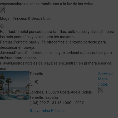
espectaculares o cenas románticas a la luz de las velas.
Mogán Princess & Beach Club
Familias
Un hotel pensado para familias, actividades y diversión para
los más pequeños y calma para los mayores.
Parejas
¡Perfecto para 2! Te ofrecemos el entorno perfecto para
descansar en pareja.
Jóvenes
Diversión, entretenimiento y experiencias inolvidables para
disfrutar entre amigos.
Playa
Nuestros hoteles de playa se encuentran en primera línea de
mar.
Tenerife
Servicios
Mapa
(+16)
Fotos
****
Londres, 1
38670
Costa Adeje, Adeje
Tenerife
,
España
(+34) 922 71 31 13
100€ – 200€
Guayarmina Princess