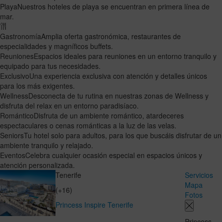
Playa
Nuestros hoteles de playa se encuentran en primera línea de
mar.
Gastronomía
Amplia oferta gastronómica, restaurantes de
especialidades y magníficos buffets.
Reuniones
Espacios ideales para reuniones en un entorno tranquilo y
equipado para tus necesidades.
Exclusivo
Una experiencia exclusiva con atención y detalles únicos
para los más exigentes.
Wellness
Desconecta de tu rutina en nuestras zonas de Wellness y
disfruta del relax en un entorno paradisíaco.
Romántico
Disfruta de un ambiente romántico, atardeceres
espectaculares o cenas románticas a la luz de las velas.
Seniors
Tu hotel solo para adultos, para los que buscáis disfrutar de un
ambiente tranquilo y relajado.
Eventos
Celebra cualquier ocasión especial en espacios únicos y
atención personalizada.
Tenerife
Servicios
Mapa
(+16)
Fotos
Princess Inspire Tenerife
Princess