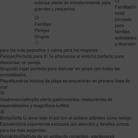
extensa oferta de entretenimiento para
Familias
Un
grandes y pequeños.
hotel
pensado
Familias
para
Parejas
familias,
Grupos
actividades
y diversión
para los más pequeños y calma para los mayores.
Parejas
¡Perfecto para 2! Te ofrecemos el entorno perfecto para
descansar en pareja.
Grupos
El lugar perfecto para disfrutar en grupo con todas las
comodidades.
Playa
Nuestros hoteles de playa se encuentran en primera línea de
mar.
Gastronomía
Amplia oferta gastronómica, restaurantes de
especialidades y magníficos buffets.
Bodas
Sella tu amor bajo el sol con el océano atlántico como testigo.
Exclusivo
Una experiencia exclusiva con atención y detalles únicos
para los más exigentes.
Romántico
Disfruta de un ambiente romántico, atardeceres