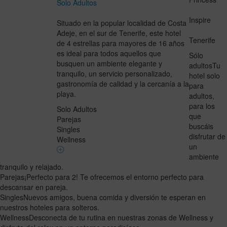
Solo Adultos
Inspire
Situado en la popular localidad de Costa
Adeje, en el sur de Tenerife, este hotel
Tenerife
de 4 estrellas para mayores de 16 años
es ideal para todos aquellos que
Sólo
busquen un ambiente elegante y
adultos
Tu
tranquilo, un servicio personalizado,
hotel solo
gastronomía de calidad y la cercanía a la
para
playa.
adultos,
para los
Solo Adultos
que
Parejas
buscáis
Singles
disfrutar de
Wellness
un
ambiente
tranquilo y relajado.
Parejas
¡Perfecto para 2! Te ofrecemos el entorno perfecto para
descansar en pareja.
Singles
Nuevos amigos, buena comida y diversión te esperan en
nuestros hoteles para solteros.
Wellness
Desconecta de tu rutina en nuestras zonas de Wellness y