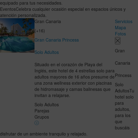
equipado para tus necesidades.
Eventos
Celebra cualquier ocasión especial en espacios únicos y
atención personalizada.
Gran Canaria
Servicios
Mapa
(+16)
Fotos
Gran Canaria Princess
Gran
Solo Adultos
Canaria
Situado en el corazón de Playa del
Inglés, este hotel de 4 estrellas solo para
Princess
adultos mayores de 16 años presume de
una zona wellness exterior con piscinas
Solo
de hidromasaje y camas balinesas que
Adultos
Tu
invitan a relajarse.
hotel solo
para
Solo Adultos
adultos,
Parejas
para los
Grupos
que
buscáis
disfrutar de un ambiente tranquilo y relajado.