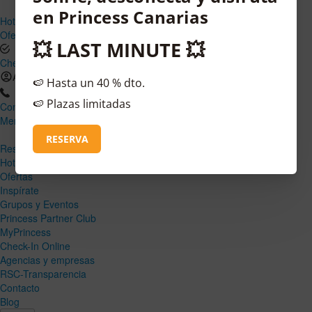
Hoteles y Destinos
Ofertas
Check-In Online
Acceder
Contacto
Menú
Cerrar
Reservar
Hoteles y Destinos
Ofertas
Inspírate
Grupos y Eventos
Princess Partner Club
MyPrincess
Check-In Online
Agencias y empresas
RSC-Transparencia
Contacto
Blog