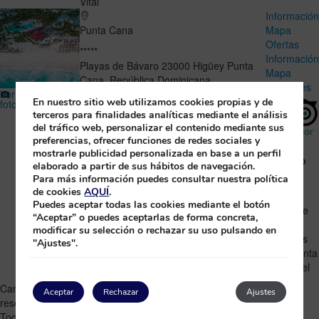
Vital
Informació
Punta Cana
Mapa
Ofertas
*****
Informació
Playas de Bávaro
23000
Higüey
Punta
Mapa
Cana
,
República Dominicana
Opiniones
Ver
(+1) 809 221 23 11
100€ – 200€
En nuestro sitio web utilizamos cookies propias y de
fotos
Grand Bávaro Princess
terceros para finalidades analíticas mediante el análisis
del tráfico web, personalizar el contenido mediante sus
15.516 Opiniones
preferencias, ofrecer funciones de redes sociales y
Hotel
Descubre el Caribe en nuestro exclusivo
mostrarle publicidad personalizada en base a un perfil
perfecto
elaborado a partir de sus hábitos de navegación.
resort, ideal para disfrutar en familia.
para
Para más información puedes consultar nuestra política
Cancelación gratuita
familias
de cookies
AQUÍ
.
Todo Incluido
Puedes aceptar todas las cookies mediante el botón
A más de
“Aceptar” o puedes aceptarlas de forma concreta,
15.000
modificar su selección o rechazar su uso pulsando en
Familias
personas
"Ajustes".
les encanta
este hotel
Cancelación gratuita
Puedes cancelar sin penalizaciones en las
Aceptar
Rechazar
Ajustes
reservas con Pago en el hotel.
Todo Incluido
Régimen que ofrece comida y bebida durante toda tu