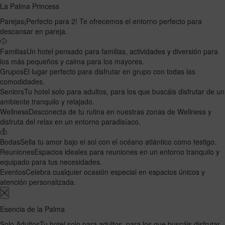
La Palma Princess
Parejas
¡Perfecto para 2! Te ofrecemos el entorno perfecto para
descansar en pareja.
Familias
Un hotel pensado para familias, actividades y diversión para
los más pequeños y calma para los mayores.
Grupos
El lugar perfecto para disfrutar en grupo con todas las
comodidades.
Seniors
Tu hotel solo para adultos, para los que buscáis disfrutar de un
ambiente tranquilo y relajado.
Wellness
Desconecta de tu rutina en nuestras zonas de Wellness y
disfruta del relax en un entorno paradisíaco.
Bodas
Sella tu amor bajo el sol con el océano atlántico como testigo.
Reuniones
Espacios ideales para reuniones en un entorno tranquilo y
equipado para tus necesidades.
Eventos
Celebra cualquier ocasión especial en espacios únicos y
atención personalizada.
Esencia de la Palma
Solo Adultos
Tu hotel solo para adultos, para los que buscáis disfrutar