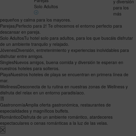
Parejas
y diversión
Solo Adultos
para los
más
pequeños y calma para los mayores.
Parejas
¡Perfecto para 2! Te ofrecemos el entorno perfecto para
descansar en pareja.
Solo Adultos
Tu hotel solo para adultos, para los que buscáis disfrutar
de un ambiente tranquilo y relajado.
Jóvenes
Diversión, entretenimiento y experiencias inolvidables para
disfrutar entre amigos.
Singles
Nuevos amigos, buena comida y diversión te esperan en
nuestros hoteles para solteros.
Playa
Nuestros hoteles de playa se encuentran en primera línea de
mar.
Wellness
Desconecta de tu rutina en nuestras zonas de Wellness y
disfruta del relax en un entorno paradisíaco.
Gastronomía
Amplia oferta gastronómica, restaurantes de
especialidades y magníficos buffets.
Romántico
Disfruta de un ambiente romántico, atardeceres
espectaculares o cenas románticas a la luz de las velas.