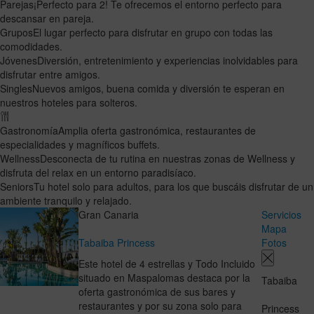
Parejas
¡Perfecto para 2! Te ofrecemos el entorno perfecto para
descansar en pareja.
Grupos
El lugar perfecto para disfrutar en grupo con todas las
comodidades.
Jóvenes
Diversión, entretenimiento y experiencias inolvidables para
disfrutar entre amigos.
Singles
Nuevos amigos, buena comida y diversión te esperan en
nuestros hoteles para solteros.
Gastronomía
Amplia oferta gastronómica, restaurantes de
especialidades y magníficos buffets.
Wellness
Desconecta de tu rutina en nuestras zonas de Wellness y
disfruta del relax en un entorno paradisíaco.
Seniors
Tu hotel solo para adultos, para los que buscáis disfrutar de un
ambiente tranquilo y relajado.
Gran Canaria
Servicios
Mapa
Tabaiba Princess
Fotos
Este hotel de 4 estrellas y Todo Incluido
situado en Maspalomas destaca por la
Tabaiba
oferta gastronómica de sus bares y
restaurantes y por su zona solo para
Princess