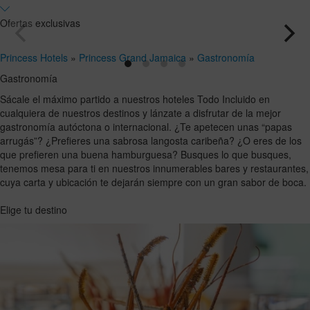
y
Hasta
18
17
ocupaciones
Ofertas exclusivas
años
años
Princess Hotels
»
Princess Grand Jamaica
»
Gastronomía
Gastronomía
Sácale el máximo partido a nuestros hoteles Todo Incluido en
cualquiera de nuestros destinos y lánzate a disfrutar de la mejor
gastronomía autóctona o internacional. ¿Te apetecen unas “papas
arrugás”? ¿Prefieres una sabrosa langosta caribeña? ¿O eres de los
que prefieren una buena hamburguesa? Busques lo que busques,
tenemos mesa para ti en nuestros innumerables bares y restaurantes,
cuya carta y ubicación te dejarán siempre con un gran sabor de boca.
Elige tu destino