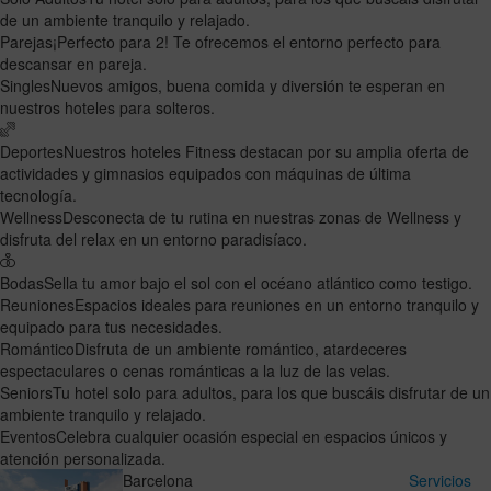
de un ambiente tranquilo y relajado.
Parejas
¡Perfecto para 2! Te ofrecemos el entorno perfecto para
descansar en pareja.
Singles
Nuevos amigos, buena comida y diversión te esperan en
nuestros hoteles para solteros.
Deportes
Nuestros hoteles Fitness destacan por su amplia oferta de
actividades y gimnasios equipados con máquinas de última
tecnología.
Wellness
Desconecta de tu rutina en nuestras zonas de Wellness y
disfruta del relax en un entorno paradisíaco.
Bodas
Sella tu amor bajo el sol con el océano atlántico como testigo.
Reuniones
Espacios ideales para reuniones en un entorno tranquilo y
equipado para tus necesidades.
Romántico
Disfruta de un ambiente romántico, atardeceres
espectaculares o cenas románticas a la luz de las velas.
Seniors
Tu hotel solo para adultos, para los que buscáis disfrutar de un
ambiente tranquilo y relajado.
Eventos
Celebra cualquier ocasión especial en espacios únicos y
atención personalizada.
Barcelona
Servicios