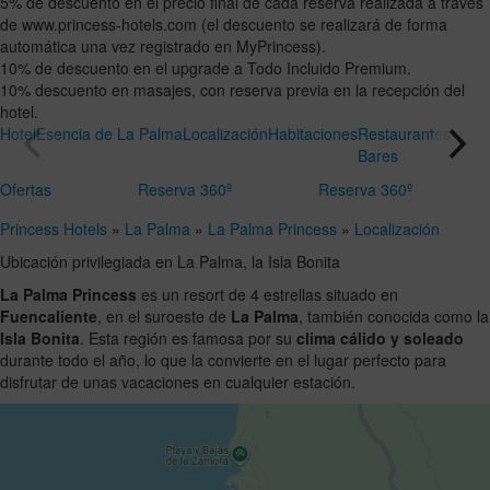
5% de descuento en el precio final de cada reserva realizada a través
de www.princess-hotels.com (el descuento se realizará de forma
automática una vez registrado en MyPrincess).
10% de descuento en el upgrade a Todo Incluido Premium.
10% descuento en masajes, con reserva previa en la recepción del
hotel.
Hotel
Esencia de La Palma
Localización
Habitaciones
Restaurantes y
Bares
Ofertas
Reserva 360º
Reserva 360º
Princess Hotels
»
La Palma
»
La Palma Princess
»
Localización
Ubicación privilegiada en La Palma, la Isla Bonita
La Palma Princess
es un resort de 4 estrellas situado en
Fuencaliente
, en el suroeste de
La Palma
, también conocida como la
Isla Bonita
. Esta región es famosa por su
clima cálido y soleado
durante todo el año, lo que la convierte en el lugar perfecto para
disfrutar de unas vacaciones en cualquier estación.