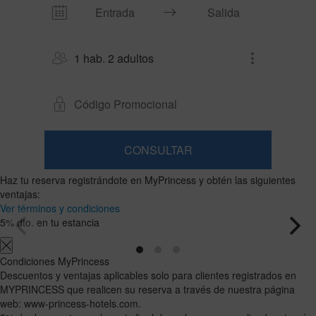
1 hab. 2 adultos
CONSULTAR
Habitación
Añadir
2
1
Haz tu reserva registrándote en MyPrincess y obtén las siguientes
0
habitación
adultos
Habitaciones
niños
Buscar
ventajas:
Desde
y
Hasta
Ver términos y condiciones
12
11
ocupaciones
5% dto. en tu estancia
años
años
Condiciones MyPrincess
Descuentos y ventajas aplicables solo para clientes registrados en
MYPRINCESS que realicen su reserva a través de nuestra página
web: www-princess-hotels.com.