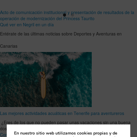
Acto de comunicación institucional y presentación de resultados de la
operación de modernización del Princess Taurito
Qué ver en Negril en un día
Entérate de las últimas noticias sobre Deportes y Aventuras en
Canarias
Las mejores actividades acuáticas en Tenerife para aventureros
¿Eres de los que no pueden pasar unas vacaciones sin una buena
dosis de adrenalina? Entonces Tenerife es tu …
Leer Artículo
En nuestro sitio web utilizamos cookies propias y de
Completo