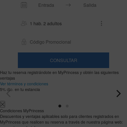
1 hab. 2 adultos
CONSULTAR
Habitación
Añadir
2
1
Haz tu reserva registrándote en MyPrincess y obtén las siguientes
0
habitación
adultos
Habitaciones
niños
Buscar
ventajas
Desde
y
Hasta
Ver términos y condiciones
12
11
ocupaciones
5% dto. en tu estancia
años
años
Condiciones MyPrincess
Descuentos y ventajas aplicables solo para clientes registrados en
MyPrincess que realicen su reserva a través de nuestra página web: