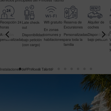
Recepción 24
Wifi gratuito
Reserva de
Alquiler de
Late check-
horas
Excursiones
coches
out
En zonas
Atención
comunes y
Personalizadas
Disponibilidad
Disponibilidad
personalizada
habitaciones
para toda la
bajo petición
bajo petición
familia
(con cargo)
Instalaciones del Princess Taurito