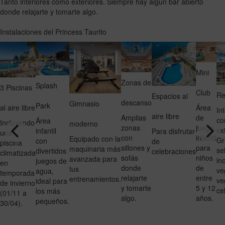
Tanto interiores como exteriores. Siempre hay algún bar abierto
donde relajarte y tomarte algo.
Instalaciones del Princess Taurito
Mini
Zonas de
Splash
3 Piscinas
Club
Re
Espacios al
descanso
Gimnasio
Park
al aire libre
Área
In
aire libre
Amplias
de
co
Área
Incluyendo
moderno
zonas
juego
ext
infantil
Para disfrutar
una
con
infantil
Equipado con la
Gr
con
de
piscina
sillones y
para
maquinaria más
se
divertidos
celebraciones
climatizada
sofás
niños
avanzada para
in
juegos de
en
donde
de
tus
ve
agua,
temporada
relajarte
entre
entrenamientos.
ve
ideal para
de invierno
y tomarte
5 y 12
ce
los más
(01/11 a
algo.
años.
pequeños.
30/04).