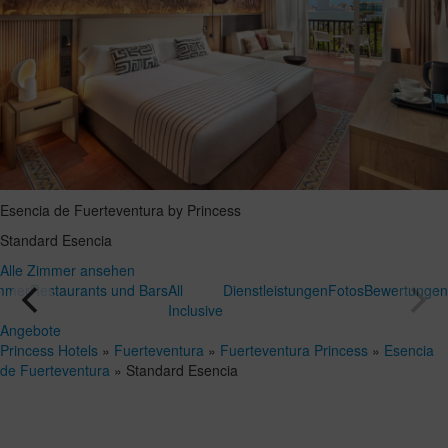
Esencia de Fuerteventura by Princess
Standard Esencia
Alle Zimmer ansehen
mmer
Restaurants und Bars
All
Dienstleistungen
Fotos
Bewertungen
Inclusive
Angebote
Princess Hotels
»
Fuerteventura
»
Fuerteventura Princess
»
Esencia
de Fuerteventura
»
Standard Esencia