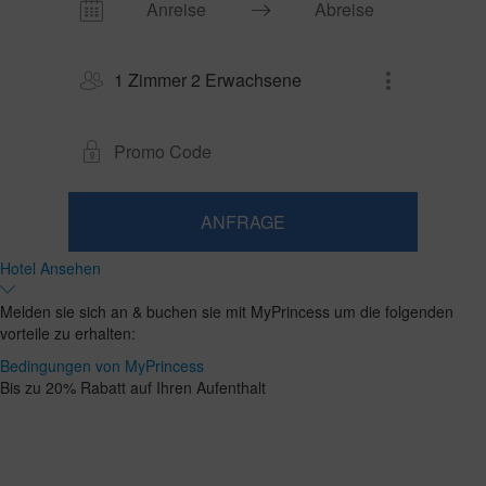
1 Zimmer 2 Erwachsene
ANFRAGE
​Zimmer
​Zimmer
2
1​
Hotel Ansehen
0
hinzufügen
Erwachsene
Zimmer
Kinder
Suchen
Ab
und
Bis
Melden sie sich an & buchen sie mit MyPrincess um die folgenden
13
zu
Belegungen
vorteile zu erhalten:
Jahren
12
Jahre
Bedingungen von MyPrincess
Bis zu 20% Rabatt auf Ihren Aufenthalt