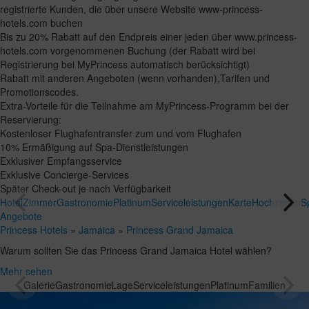
registrierte Kunden, die über unsere Website www-princess-
hotels.com buchen
Bis zu 20% Rabatt auf den Endpreis einer jeden über www.princess-
hotels.com vorgenommenen Buchung (der Rabatt wird bei
Registrierung bei MyPrincess automatisch berücksichtigt)
Rabatt mit anderen Angeboten (wenn vorhanden),Tarifen und
Promotionscodes.
Extra-Vorteile für die Teilnahme am MyPrincess-Programm bei der
Reservierung:
Kostenloser Flughafentransfer zum und vom Flughafen
10% Ermäßigung auf Spa-Dienstleistungen
Exklusiver Empfangsservice
Exklusive Concierge-Services
Später Check-out je nach Verfügbarkeit
Hotel
Zimmer
Gastronomie
Platinum
Serviceleistungen
Karte
Hochzeiten
S
Angebote
Princess Hotels
»
Jamaica
»
Princess Grand Jamaica
Warum sollten Sie das Princess Grand Jamaica Hotel wählen?
Mehr sehen
Galerie
Gastronomie
Lage
Serviceleistungen
Platinum
Familien