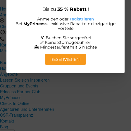
Hotels und Urlaubsziele
Angebote
Check-In Online
Anmeldung
Kontakt
Menü
Schließen
Buchen
Hotels und Urlaubsziele
Angebote
Lassen Sie sich Inspirieren
Gruppen und Events
Princess Partner Club
MyPrincess
Check-In Online
Agenturen und Unternehmen
CSR-Transparenz
Kontakt
Blog