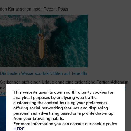
den Kanarischen InselnRecent Posts
Die besten Wassersportaktivitäten auf Teneriffa
Sie können sich einen Urlaub ohne eine ordentliche Portion Adrenalin
nicht vorstellen? Dann ist Teneriffa genau das Richtige für …
Ganzen
This website uses its own and third party cookies for
Artikel Lesen
analytical purposes by analysing web traffic,
customising the content by using your preferences,
offering social networking features and displaying
personalised advertising based on a profile drawn up
from your browsing habits.
For more information you can consult our cookie policy
HERE
.