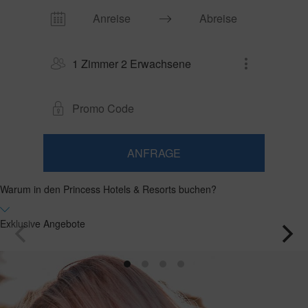
1 Zimmer 2 Erwachsene
ANFRAGE
​Zimmer
​Zimmer
2
1​
0
hinzufügen
Erwachsene
Warum in den Princess Hotels & Resorts buchen?
Zimmer
Kinder
Suchen
Ab
und
Bis
18
zu
Belegungen
Exklusive Angebote
Jahren
17
Jahre