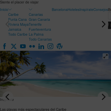
Siente el placer de viajar
Inicio
Barcelona
Hoteles
Inspírate
Consejos
B
Caribe
Canarias
Punta Cana
Gran Canaria
Riviera Maya
Tenerife
Jamaica
Fuerteventura
Todo Caribe
La Palma
Todo Canarias
Inspírate
Inspírate
Luna de
Las playas
miel en
más
Canarias:
espectaculares
el destino
del Caribe
ideal para
VER EL