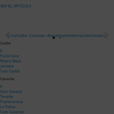
ARTÍCULO
un viaje
especial
VER EL
ARTÍCULO
Inicio
Caribe +
Canarias +
Barcelona
Hoteles
Inspírate
Consejos
Caribe
X
Punta Cana
Riviera Maya
Jamaica
Todo Caribe
Canarias
X
Gran Canaria
Tenerife
Fuerteventura
La Palma
Todo Canarias