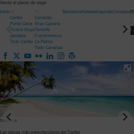
Siente el placer de viajar
Inicio
Barcelona
Hoteles
Inspírate
Consejos
B
Caribe
Canarias
Punta Cana
Gran Canaria
Riviera Maya
Tenerife
Jamaica
Fuerteventura
Todo Caribe
La Palma
Todo Canarias
Inspírate
Inspírate
Luna de
Las playas
miel en
más
Canarias:
espectaculares
el destino
del Caribe
ideal para
VER EL