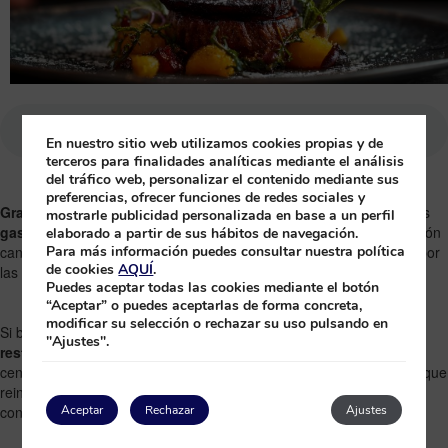
En nuestro sitio web utilizamos cookies propias y de
terceros para finalidades analíticas mediante el análisis
del tráfico web, personalizar el contenido mediante sus
preferencias, ofrecer funciones de redes sociales y
Gran Canaria
se ha consolidado como uno de los grandes destinos
mostrarle publicidad personalizada en base a un perfil
gastronómicos de España
. La isla combina producto local, tradición
elaborado a partir de sus hábitos de navegación.
canaria y cocina de autor en una oferta cada vez más reconocida por
Para más información puedes consultar nuestra política
de cookies
AQUÍ
.
las principales guías gastronómicas internacionales.
Puedes aceptar todas las cookies mediante el botón
“Aceptar” o puedes aceptarlas de forma concreta,
modificar su selección o rechazar su uso pulsando en
Si buscas una experiencia especial durante tus vacaciones, los
"Ajustes".
restaurantes con estrella Michelin
ofrecen mucho más que una
cena: menús degustación creativos, espacios únicos y propuestas que
reinterpretan los sabores de Canarias desde una visión
contemporánea.
Aceptar
Rechazar
Ajustes