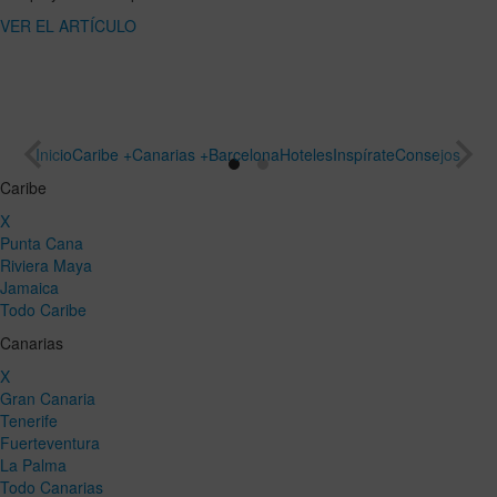
ARTÍCULO
un viaje
especial
VER EL
ARTÍCULO
Inicio
Caribe +
Canarias +
Barcelona
Hoteles
Inspírate
Consejos
Caribe
X
Punta Cana
Riviera Maya
Jamaica
Todo Caribe
Canarias
X
Gran Canaria
Tenerife
Fuerteventura
La Palma
Todo Canarias