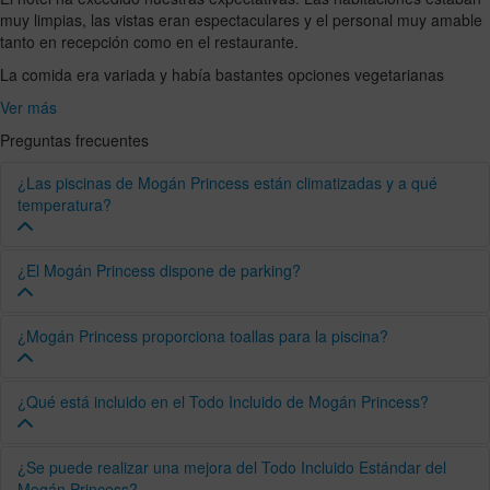
muy limpias, las vistas eran espectaculares y el personal muy amable
tanto en recepción como en el restaurante.
La comida era variada y había bastantes opciones vegetarianas
Ver más
Preguntas frecuentes
¿Las piscinas de Mogán Princess están climatizadas y a qué
temperatura?
La piscina principal está climatizada del 01.11 al 30.04 a 25ºC
¿El Mogán Princess dispone de parking?
aproximadamente.
Sí. Frente a la entrada del hotel hay 25 plazas de aparcamiento
¿Mogán Princess proporciona toallas para la piscina?
gratuito y de libre acceso. En la entrada hay una barrera con
timbre para avisar al personal y acceder a la zona, donde se
podrá comprobar la disponibilidad.
Se ofrecen toallas de piscina a la llegada y 2 cambios gratuitos
¿Qué está incluido en el Todo Incluido de Mogán Princess?
por semana.
Además, el hotel dispone de un garaje privado con coste
adicional por vehículo y día. La disponibilidad y tarifas pueden
El régimen de Todo Incluido incluye una amplia selección de
¿Se puede realizar una mejora del Todo Incluido Estándar del
consultarse en Recepción a su llegada.
bebidas de marcas nacionales y todas las comidas y snacks
Mogán Princess?