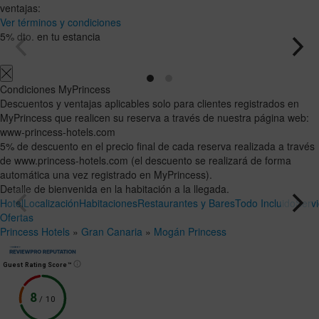
habitación
adultos
Habitaciones
niños
Buscar
ventajas:
Desde
y
Hasta
Ver términos y condiciones
12
11
ocupaciones
5% dto. en tu estancia
años
años
Condiciones MyPrincess
Descuentos y ventajas aplicables solo para clientes registrados en
MyPrincess que realicen su reserva a través de nuestra página web:
www-princess-hotels.com
5% de descuento en el precio final de cada reserva realizada a través
de www.princess-hotels.com (el descuento se realizará de forma
automática una vez registrado en MyPrincess).
Detalle de bienvenida en la habitación a la llegada.
Hotel
Localización
Habitaciones
Restaurantes y Bares
Todo Incluido
Servi
Ofertas
Princess Hotels
»
Gran Canaria
»
Mogán Princess
Guest Rating Score™
8
/
10