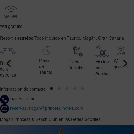
Wifi gratuito
Resort 4 estrellas Todo Incluido en Taurito, Mogán, Gran Canaria
Playa
Wifi
Piscina
Todo
Resort
de
gratuito
Solo
Incluido
de 4
Taurito
Adultos
estrellas
Información de contacto
928 56 60 40
reservas.mogan@princess-hotels.com
Mogán Princess & Beach Club en las Redes Sociales