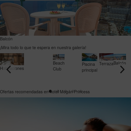
Balcón
¡Mira todo lo que te espera en nuestra galería!
Beach
Balcón
Terraza
Piscina
Habitaciones
Club
principal
Ofertas recomendadas en hotel Mogán Princess