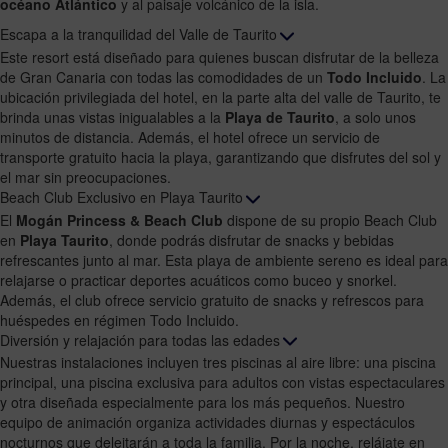
océano Atlántico
y al paisaje volcánico de la isla.
Escapa a la tranquilidad del Valle de Taurito
Este resort está diseñado para quienes buscan disfrutar de la belleza
de Gran Canaria con todas las comodidades de un
Todo Incluido
. La
ubicación privilegiada del hotel, en la parte alta del valle de Taurito, te
brinda unas vistas inigualables a la
Playa de Taurito
, a solo unos
minutos de distancia. Además, el hotel ofrece un servicio de
transporte gratuito hacia la playa, garantizando que disfrutes del sol y
el mar sin preocupaciones.
Beach Club Exclusivo en Playa Taurito
El
Mogán Princess & Beach Club
dispone de su propio Beach Club
en
Playa Taurito
, donde podrás disfrutar de snacks y bebidas
refrescantes junto al mar. Esta playa de ambiente sereno es ideal para
relajarse o practicar deportes acuáticos como buceo y snorkel.
Además, el club ofrece servicio gratuito de snacks y refrescos para
huéspedes en régimen Todo Incluido.
Diversión y relajación para todas las edades
Nuestras instalaciones incluyen tres piscinas al aire libre: una piscina
principal, una piscina exclusiva para adultos con vistas espectaculares
y otra diseñada especialmente para los más pequeños. Nuestro
equipo de animación organiza actividades diurnas y espectáculos
nocturnos que deleitarán a toda la familia. Por la noche, relájate en