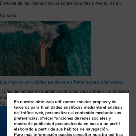
Entérate de las últimas noticias sobre Deportes y Aventuras en
Canarias
Las mejores actividades acuáticas en Tenerife para aventureros
¿Eres de los que no pueden pasar unas vacaciones sin una buena
dosis de adrenalina? Entonces Tenerife es tu …
Leer Artículo
En nuestro sitio web utilizamos cookies propias y de
Completo
terceros para finalidades analíticas mediante el análisis
del tráfico web, personalizar el contenido mediante sus
preferencias, ofrecer funciones de redes sociales y
mostrarle publicidad personalizada en base a un perfil
elaborado a partir de sus hábitos de navegación.
Para más información puedes consultar nuestra política