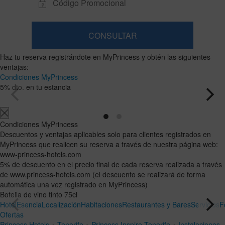
CONSULTAR
Habitación
Añadir
2
1
Haz tu reserva registrándote en MyPrincess y obtén las siguientes
habitación
adultos
Habitaciones
Buscar
ventajas:
Desde
y
Condiciones MyPrincess
16
ocupaciones
5% dto. en tu estancia
años
Condiciones MyPrincess
Descuentos y ventajas aplicables solo para clientes registrados en
MyPrincess que realicen su reserva a través de nuestra página web:
www-princess-hotels.com
5% de descuento en el precio final de cada reserva realizada a través
de www.princess-hotels.com (el descuento se realizará de forma
automática una vez registrado en MyPrincess)
Botella de vino tinto 75cl
Hotel
Esencia
Localización
Habitaciones
Restaurantes y Bares
Servicios
F
Ofertas
Princess Hotels
»
Tenerife
»
Princess Inspire Tenerife
»
Instalaciones