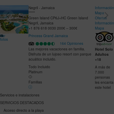
Negril - Jamaica
Informació
*****
Mapa
Green Island
CP6J+HC
Green Island
Ofertas
Negril
,
Jamaica
Informació
+1 876 618 0030
200€ – 300€
Mapa
Ver
Princess Grand Jamaica
fotos
164 Opiniones
Las mejores vacaciones en familia.
Hotel Solo
Disfruta de un lujoso resort con parque
Adultos
acuático incluido.
+18
Todo Incluido
A más de
Platinum
7.000
personas
Familias
les encanta
este hotel
Servicios e instalaciones
SERVICIOS DESTACADOS
Acceso directo a la playa