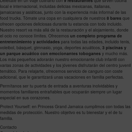
Deléitate en un viaje culinario con
9 restaurantes
que sirven cocina
local e internacional, incluidas delicias mexicanas, italianas,
jamaicanas y asiáticas, junto con la experiencia más informal de las
food trucks. Tómate una copa en cualquiera de nuestros
8 bares
que
ofrecen opciones deliciosas durante tu estancia con todo incluido.
Nuestro resort va más allá de la restauración y el alojamiento, donde
el ocio no conoce límites. Ofrecemos
un completo programa de
entretenimiento y actividades
para todas las edades, incluido tenis,
voleibol, básquet, gimnasio, yoga, deportes acuáticos,
3 piscinas y
un parque acuático con emocionantes toboganes
y mucho más.
Los más pequeños adorarán nuestro emocionante club infantil con
varias zonas de actividades y los jóvenes disfrutarán del centro juvenil
temático. Para relajarte, ofrecemos servicio de canguro con coste
adicional, que le garantizará unas vacaciones en familia perfectas.
Permítanos ser tu puerta de entrada a aventuras inolvidables y
momentos familiares entrañables que ocuparán siempre un lugar
especial en sus corazones.
Protect Yourself: en Princess Grand Jamaica cumplimos con todas las
medidas de protección. Nuestro objetivo es tu bienestar y el de tu
familia.
Contacto