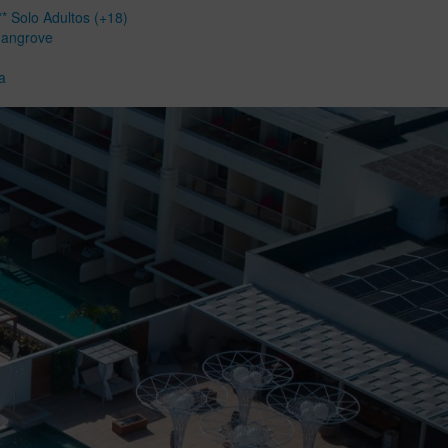
* Solo Adultos (+18)
Mangrove
a