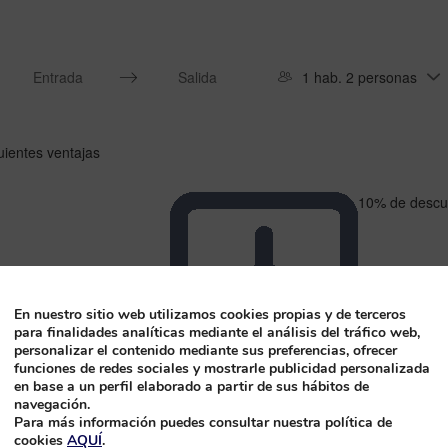
1 hab. 2 personas
Press
Press
the
the
down
down
uientes ventajas
arrow
arrow
key
key
to
to
10% de descue
interact
interact
with
with
the
the
calendar
calendar
and
and
En nuestro sitio web utilizamos cookies propias y de terceros
select
select
para finalidades analíticas mediante el análisis del tráfico web,
a
a
personalizar el contenido mediante sus preferencias, ofrecer
date.
date.
funciones de redes sociales y mostrarle publicidad personalizada
Press
Press
en base a un perfil elaborado a partir de sus hábitos de
the
the
navegación.
question
question
Para más información puedes consultar nuestra política de
cookies
AQUÍ
.
mark
mark