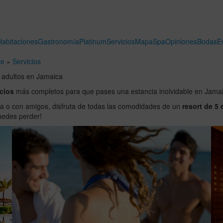
Habitaciones
Gastronomía
Platinum
Servicios
Mapa
Spa
Opiniones
Bodas
E
ve
»
Servicios
a adultos en Jamaica
icios
más completos para que pases una estancia inolvidable en Jamai
a o con amigos, disfruta de todas las comodidades de un
resort de 5 
puedes perder!