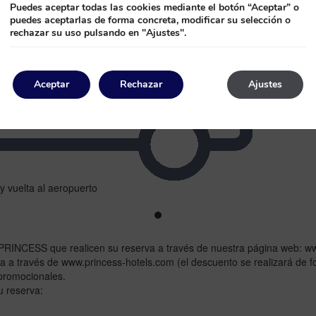
Puedes aceptar todas las cookies mediante el botón “Aceptar” o
key
key
puedes aceptarlas de forma concreta, modificar su selección o
to
to
rechazar su uso pulsando en "Ajustes".
get
get
the
the
keyboard
keyboard
shortcuts
shortcuts
Aceptar
Rechazar
Ajustes
for
for
changing
changing
dates.
dates.
 y vuelta al aeropuerto
MYPRINCESS que realicen su reserva a través de nuestra página web: w
da a través de www.princess-hotels.com (el descuento se realizará de 
 promocionales.
u reserva: