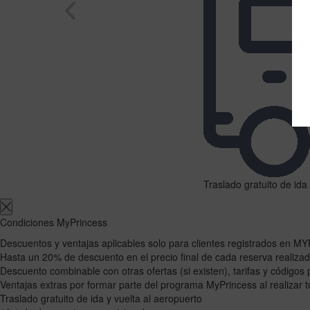
Traslado gratuito de ida
Condiciones MyPrincess
Descuentos y ventajas aplicables solo para clientes registrados en 
Hasta un 20% de descuento en el precio final de cada reserva realiza
Descuento combinable con otras ofertas (si existen), tarifas y códigos
Ventajas extras por formar parte del programa MyPrincess al realizar t
Traslado gratuito de ida y vuelta al aeropuerto