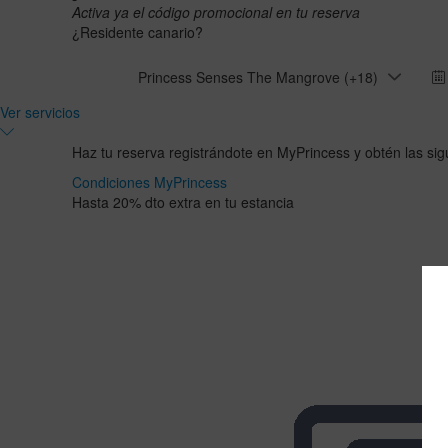
Activa ya el código promocional en tu reserva
¿Residente canario?
Princess Senses The Mangrove (+18)
Ver servicios
Haz tu reserva registrándote en MyPrincess y obtén las sig
Condiciones MyPrincess
Hasta 20% dto extra en tu estancia