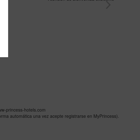
ww-princess-hotels.com
forma automática una vez acepte registrarse en MyPrincess).