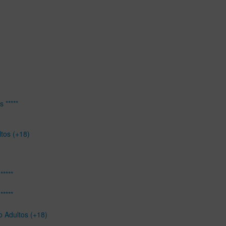
 *****
ltos (+18)
*****
*****
o Adultos (+18)