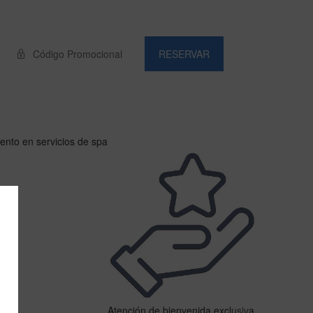
RESERVAR
nto en servicios de spa
Atención de bienvenida exclusiva