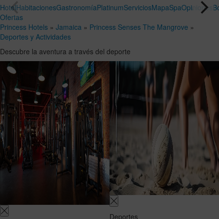
Añadir
2
1
Hotel
Habitaciones
Gastronomía
Platinum
Servicios
Mapa
Spa
Opiniones
B
habitación
personas
Habitaciones
Buscar
Ofertas
y
Princess Hotels
»
Jamaica
»
Princess Senses The Mangrove
»
ocupaciones
Deportes y Actividades
Descubre la aventura a través del deporte
Deportes