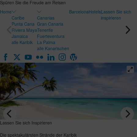
Spüren Sie die Freude am Reisen
Home
Barcelona
Hotels
Lassen Sie sich
Caribe
Canarias
inspirieren
Punta Cana
Gran Canaria
Riviera Maya
Tenerife
Jamaica
Fuerteventura
alle Karibik
La Palma
alle Kanarischen
Lassen Sie
Lassen Sie sich
sich
Inspirieren
Inspirieren
Die
Flitterwochen
spektakulärsten
auf den
Strände der
Kanaren: das
Karibik
perfekte