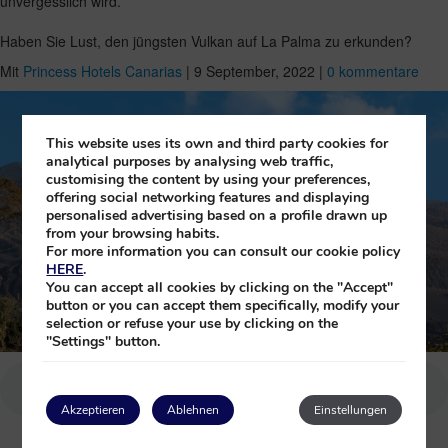
unvergesslich wird.
Haben Sie Lust, den jüngsten Vulkan auf La Palma zu erkunden?
Mit
Princess Hotels Canarias
|
9 September, 2022
|
0 kommentare
This website uses its own and third party cookies for
analytical purposes by analysing web traffic,
customising the content by using your preferences,
offering social networking features and displaying
personalised advertising based on a profile drawn up
from your browsing habits.
For more information you can consult our cookie policy
HERE
.
You can accept all cookies by clicking on the "Accept"
button or you can accept them specifically, modify your
selection or refuse your use by clicking on the
"Settings" button.
Akzeptieren
Ablehnen
Einstellungen