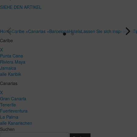
SIEHE DEN
Reiseziel
ARTIKEL
SIEHE DEN
ARTIKEL
Home
Caribe +
Canarias +
Barcelona
Hotels
Lassen Sie sich inspirieren
T
Caribe
X
Punta Cana
Riviera Maya
Jamaica
alle Karibik
Canarias
X
Gran Canaria
Tenerife
Fuerteventura
La Palma
alle Kanarischen
Suchen