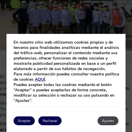
En nuestro sitio web utilizamos cookies propias y de
terceros para finalidades analíticas mediante el análisis
del tráfico web, personalizar el contenido mediante sus
preferencias, ofrecer funciones de redes sociales y
mostrarle publicidad personalizada en base a un perfil
elaborado a partir de sus hábitos de navegación.
Para más información puedes consultar nuestra política
En
Princess Hotels & Resorts de Riviera Maya
, estamos siempre
de cookies
AQUÍ
.
activos cooperando con nuestra comunidad, nuestros trabajadores,…
Puedes aceptar todas las cookies mediante el botón
y con el medio ambiente, con el fin de ayudar a
construir un mundo
“Aceptar” o puedes aceptarlas de forma concreta,
mejor
.
modificar su selección o rechazar su uso pulsando en
"Ajustes".
Gracias a nuestro programa de responsabilidad social
Princess and
You 360
participamos en obras sociales colaborando en todo tipo de
proyectos con dicho objetivo, mejorar nuestro entorno.
Aceptar
Rechazar
Ajustes
Esta vez fue el turno de poner
nuestro granito de arena ayudando
al ecosistema
. La limpieza de nuestras calles tiene mucha