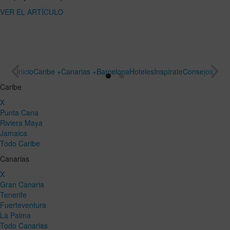
ARTÍCULO
un viaje
especial
VER EL
ARTÍCULO
Inicio
Caribe +
Canarias +
Barcelona
Hoteles
Inspírate
Consejos
Caribe
X
Punta Cana
Riviera Maya
Jamaica
Todo Caribe
Canarias
X
Gran Canaria
Tenerife
Fuerteventura
La Palma
Todo Canarias