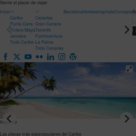
Siente el placer de viajar
Inicio
Barcelona
Hoteles
Inspírate
Consejos
B
Caribe
Canarias
Punta Cana
Gran Canaria
Riviera Maya
Tenerife
Jamaica
Fuerteventura
Todo Caribe
La Palma
Todo Canarias
Inspírate
Inspírate
Luna de
Las playas
miel en
más
Canarias:
espectaculares
el destino
del Caribe
ideal para
VER EL