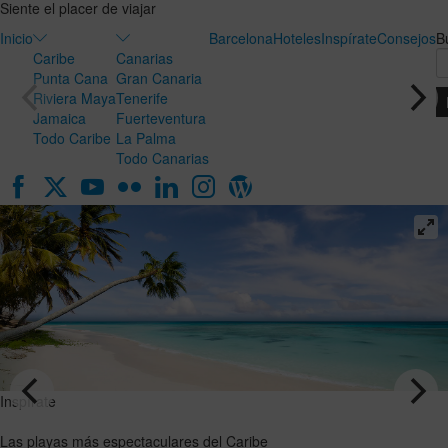
Siente el placer de viajar
Inicio
Barcelona
Hoteles
Inspírate
Consejos
B
Caribe
Canarias
Punta Cana
Gran Canaria
Riviera Maya
Tenerife
Jamaica
Fuerteventura
Todo Caribe
La Palma
Todo Canarias
Inspírate
Inspírate
Luna de
Las playas
miel en
más
Canarias:
espectaculares
el destino
del Caribe
ideal para
VER EL