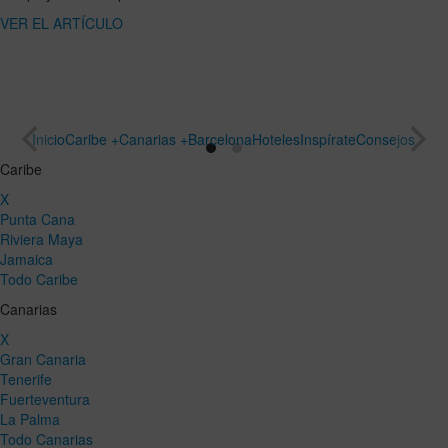
ARTÍCULO
un viaje
especial
VER EL
ARTÍCULO
Inicio
Caribe +
Canarias +
Barcelona
Hoteles
Inspírate
Consejos
Caribe
X
Punta Cana
Riviera Maya
Jamaica
Todo Caribe
Canarias
X
Gran Canaria
Tenerife
Fuerteventura
La Palma
Todo Canarias