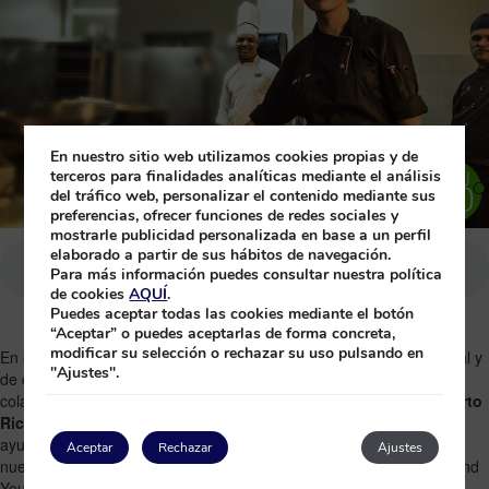
En nuestro sitio web utilizamos cookies propias y de
terceros para finalidades analíticas mediante el análisis
del tráfico web, personalizar el contenido mediante sus
preferencias, ofrecer funciones de redes sociales y
mostrarle publicidad personalizada en base a un perfil
elaborado a partir de sus hábitos de navegación.
Para más información puedes consultar nuestra política
de cookies
AQUÍ
.
Puedes aceptar todas las cookies mediante el botón
“Aceptar” o puedes aceptarlas de forma concreta,
modificar su selección o rechazar su uso pulsando en
En el
Hotel Bávaro Princess
apostamos por la formación profesional y
"Ajustes".
de calidad. En esta ocasión queremos hacernos eco de la
colaboración del hotel con la
Universidad Interamericana de Puerto
Rico
. Una colaboración que se ha gestionado con la inestimable
ayuda del
Centro Educativo de Inter RD|CEXDE
, como parte de
Aceptar
Rechazar
Ajustes
nuestro programa de responsabilidad social corporativa Princess and
You 360.