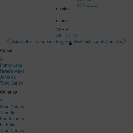
ARTÍCULO
un viaje
especial
VER EL
ARTÍCULO
Inicio
Caribe +
Canarias +
Barcelona
Hoteles
Inspírate
Consejos
Caribe
X
Punta Cana
Riviera Maya
Jamaica
Todo Caribe
Canarias
X
Gran Canaria
Tenerife
Fuerteventura
La Palma
Todo Canarias