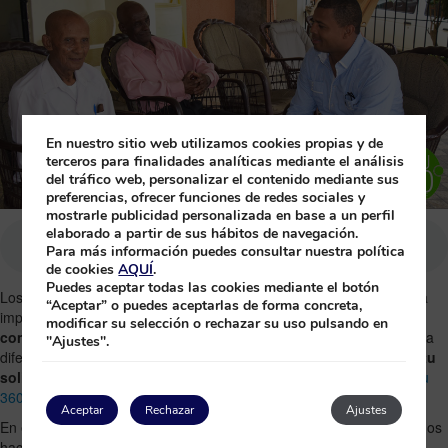
En nuestro sitio web utilizamos cookies propias y de
terceros para finalidades analíticas mediante el análisis
del tráfico web, personalizar el contenido mediante sus
preferencias, ofrecer funciones de redes sociales y
mostrarle publicidad personalizada en base a un perfil
elaborado a partir de sus hábitos de navegación.
Para más información puedes consultar nuestra política
de cookies
AQUÍ
.
Puedes aceptar todas las cookies mediante el botón
Los hoteles
Princess de Punta Cana
estamos concienciados con la
“Aceptar” o puedes aceptarlas de forma concreta,
importancia que tiene en el
correcto desarrollo de las
modificar su selección o rechazar su uso pulsando en
comunidades
. En las obras sociales que puedan ayudar y apoyar a
"Ajustes".
diferentes entidades que lo requieren. Movidos por
nuestro espíritu
solidario
, enmarcado dentro de nuestro
proyecto Princess and you
360 Sustainable
.
Aceptar
Rechazar
Ajustes
En estrecha
colaboración con Pack for a Purpose
, nos planteamos
hace unos meses la recaudación de enseres de higiene, ropa,