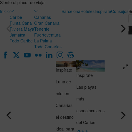
Siente el placer de viajar
Inicio
Barcelona
Hoteles
Inspírate
Consejos
B
Caribe
Canarias
Punta Cana
Gran Canaria
Riviera Maya
Tenerife
Jamaica
Fuerteventura
Todo Caribe
La Palma
Todo Canarias
Inspírate
Inspírate
Luna de
Las playas
miel en
más
Canarias:
espectaculares
el destino
del Caribe
ideal para
VER EL