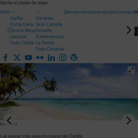
Siente el placer de viajar
Inicio
Barcelona
Hoteles
Inspírate
Consejos
B
Caribe
Canarias
Punta Cana
Gran Canaria
Riviera Maya
Tenerife
Jamaica
Fuerteventura
Todo Caribe
La Palma
Todo Canarias
Inspírate
Inspírate
Luna de
Las playas
miel en
más
Canarias:
espectaculares
el destino
del Caribe
ideal para
VER EL