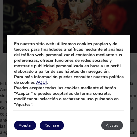
En nuestro sitio web utilizamos cookies propias y de
terceros para finalidades analíticas mediante el análisis
del tráfico web, personalizar el contenido mediante sus
preferencias, ofrecer funciones de redes sociales y
mostrarle publicidad personalizada en base a un perfil
elaborado a partir de sus hábitos de navegación.
Para más información puedes consultar nuestra política
de cookies
AQUÍ
.
El Día de los Muertos es una fiesta mexicana que se celebra en toda
Puedes aceptar todas las cookies mediante el botón
América Latina y, cada vez más, en Estados Unidos. Aunque es
“Aceptar” o puedes aceptarlas de forma concreta,
similar a
Halloween
, el Día de los Muertos es un día para conmemorar
modificar su selección o rechazar su uso pulsando en
a los muertos y, como tal, no es una versión mexicana de Halloween.
"Ajustes".
Celebrado los días 1 y 2 de noviembre, el Día de los Muertos es una
celebración de dos días en la que se rinde homenaje a los
antepasados y se promueve la alegría por la vida. De hecho, durante
las fiestas, los participantes se esfuerzan por cambiar el luto por la
Aceptar
Rechazar
Ajustes
alegría. El rico significado cultural del evento, sus calaveras de azúcar