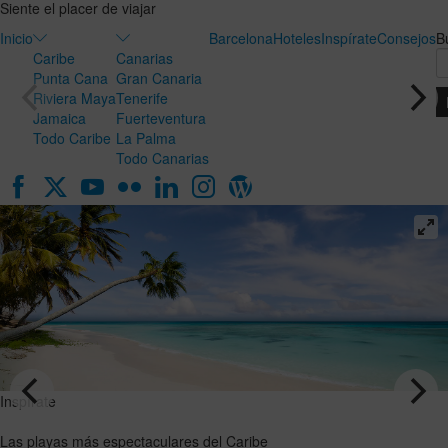
Siente el placer de viajar
Inicio
Barcelona
Hoteles
Inspírate
Consejos
B
Caribe
Canarias
Punta Cana
Gran Canaria
Riviera Maya
Tenerife
Jamaica
Fuerteventura
Todo Caribe
La Palma
Todo Canarias
Inspírate
Inspírate
Luna de
Las playas
miel en
más
Canarias:
espectaculares
el destino
del Caribe
ideal para
VER EL