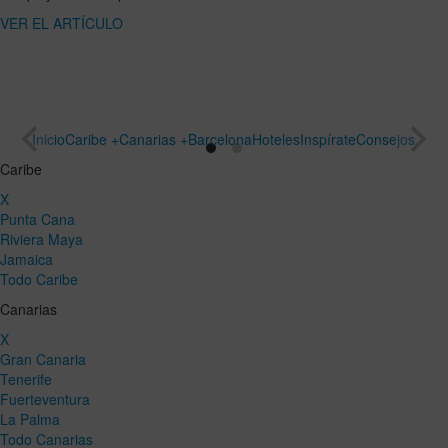
ARTÍCULO
un viaje
especial
VER EL
ARTÍCULO
Inicio
Caribe +
Canarias +
Barcelona
Hoteles
Inspírate
Consejos
Caribe
X
Punta Cana
Riviera Maya
Jamaica
Todo Caribe
Canarias
X
Gran Canaria
Tenerife
Fuerteventura
La Palma
Todo Canarias