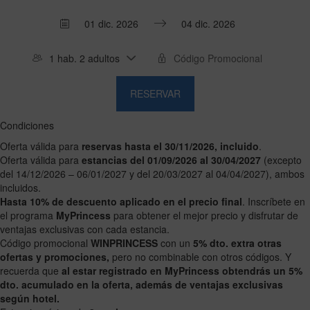
Press
Press
the
the
1 hab. 2 adultos
down
down
arrow
arrow
RESERVAR
key
key
to
to
interact
interact
Condiciones
with
with
Oferta válida para
reservas hasta el 30/11/2026, incluido
.
the
the
Oferta válida para
estancias del 01/09/2026 al 30/04/2027
(excepto
calendar
calendar
del 14/12/2026 – 06/01/2027 y del 20/03/2027 al 04/04/2027), ambos
and
and
incluidos.
select
select
Hasta 10% de descuento aplicado en el precio final
. Inscríbete en
a
a
el programa
MyPrincess
para obtener el mejor precio y disfrutar de
date.
date.
ventajas exclusivas con cada estancia.
Press
Press
Código promocional
WINPRINCESS
con un
5% dto. extra otras
the
the
ofertas y promociones,
pero no combinable con otros códigos. Y
question
question
recuerda que
al estar registrado en MyPrincess obtendrás un 5%
mark
mark
dto. acumulado en la oferta, además de ventajas exclusivas
key
key
según hotel.
to
to