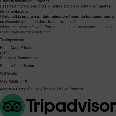
Estancia mínima de
3 noches
.
get
get
Reserva sin preocupaciones – Tarifa Pago en el hotel –
Sin gastos
the
the
de cancelación.
keyboard
keyboard
Oferta válida
sujeta a un determinado número de habitaciones:
la
shortcuts
shortcuts
no disponibilidad no da derecho de reclamación.
for
for
Oferta reservable vía web. Para dudas o consultas enviar un email a
changing
changing
reservas@princess-hotels.com
dates.
dates.
Tu alojamiento
Punta Cana Princess
(+18)
República Dominicana
Primera linea de mar
Wifi Gratis
Only Adults (+18)
Acceso a Caribe Deluxe y Tropical Deluxe Princess