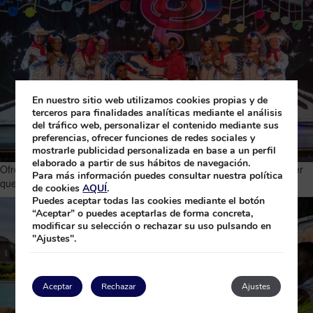
En nuestro sitio web utilizamos cookies propias y de
terceros para finalidades analíticas mediante el análisis
del tráfico web, personalizar el contenido mediante sus
preferencias, ofrecer funciones de redes sociales y
mostrarle publicidad personalizada en base a un perfil
elaborado a partir de sus hábitos de navegación.
Ofrecemos una amplia gama de servicios e instalaciones para hacer
Para más información puedes consultar nuestra política
que tu estancia sea excepcional.
de cookies
AQUÍ
.
Puedes aceptar todas las cookies mediante el botón
“Aceptar” o puedes aceptarlas de forma concreta,
modificar su selección o rechazar su uso pulsando en
"Ajustes".
Aceptar
Rechazar
Ajustes