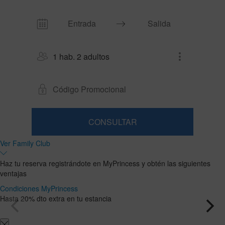
1 hab. 2 adultos
CONSULTAR
Habitación
Añadir
2
1
Ver Family Club
0
habitación
adultos
Habitaciones
niños
Buscar
Desde
y
Hasta
Haz tu reserva registrándote en MyPrincess y obtén las siguientes
13
12
ocupaciones
ventajas
años
años
Condiciones MyPrincess
Hasta 20% dto extra en tu estancia