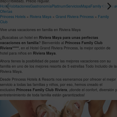
disponibilidad). Precio regular.
Hotel
Habitaciones
Gastronomía
Platinum
Servicios
Mapa
Family Club
Spa
Ofertas
Princess Hotels
»
Riviera Maya
»
Grand Riviera Princess
»
Family
Club
Vive unas vacaciones en familia en Riviera Maya
¿Buscabas un hotel en
Riviera Maya para unas perfectas
vacaciones en familia
? Bienvenido al
Princess Family Club
Riviera*****
, en el Hotel Grand Riviera Princess, la mejor opción de
hotel para niños en
Riviera Maya
.
Ahora tienes la posibilidad de pasar las mejores vacaciones con su
familia en uno de los mejores resorts de 5 estrellas Todo Incluido de la
Riviera Maya.
Desde Princess Hotels & Resorts nos esmeramos por ofrecer el mejor
servicio a todas las familias y niños, por eso, hemos creado el
exclusivo
Princess Family Club Riviera
, ¡donde el confort, diversión y
entretenimiento de toda familia están garantizados!