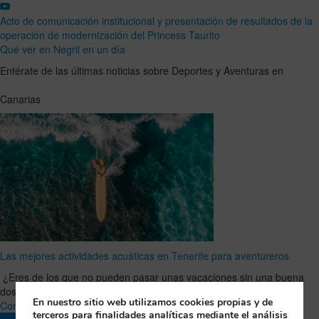
Acto de comunicación institucional y presentación de resultados de la
operación de modernización del Princess Taurito
Qué ver en Negril en un día
Entérate de las últimas noticias sobre Deportes y Aventuras en
Canarias
Las mejores actividades acuáticas en Tenerife para aventureros
¿Eres de los que no pueden pasar unas vacaciones sin una buena
dosis de adrenalina? Entonces Tenerife es tu …
Leer Artículo
En nuestro sitio web utilizamos cookies propias y de
Completo
terceros para finalidades analíticas mediante el análisis