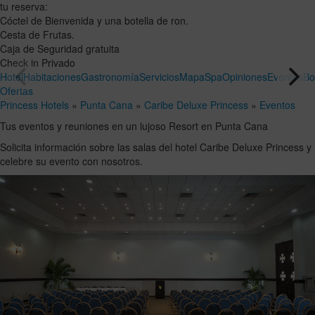
tu reserva:
Cóctel de Bienvenida y una botella de ron.
Cesta de Frutas.
Caja de Seguridad gratuita
Check in Privado
Hotel
Habitaciones
Gastronomía
Servicios
Mapa
Spa
Opiniones
Eventos
Bo
Ofertas
Princess Hotels
»
Punta Cana
»
Caribe Deluxe Princess
»
Eventos
Tus eventos y reuniones en un lujoso Resort en Punta Cana
Solicita información sobre las salas del hotel Caribe Deluxe Princess y
celebre su evento con nosotros.