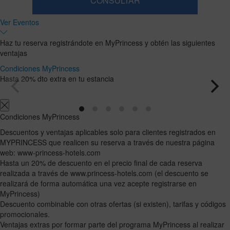
CONSULTAR
Habitación
Añadir
2
1
Ver Eventos
0
habitación
adultos
Habitaciones
niños
Buscar
Desde
y
Hasta
Haz tu reserva registrándote en MyPrincess y obtén las siguientes
13
12
ocupaciones
ventajas
años
años
Condiciones MyPrincess
Hasta 20% dto extra en tu estancia
Condiciones MyPrincess
Descuentos y ventajas aplicables solo para clientes registrados en
MYPRINCESS que realicen su reserva a través de nuestra página
web: www-princess-hotels.com
Hasta un 20% de descuento en el precio final de cada reserva
realizada a través de www.princess-hotels.com (el descuento se
realizará de forma automática una vez acepte registrarse en
MyPrincess)
Descuento combinable con otras ofertas (si existen), tarifas y códigos
promocionales.
Ventajas extras por formar parte del programa MyPrincess al realizar