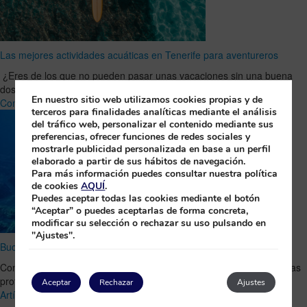
Las mejores actividades acuáticas en Tenerife para aventureros
¿Eres de los que no pueden pasar unas vacaciones sin una buena
dosis de adrenalina? Entonces Tenerife es tu …
Leer Artículo
En nuestro sitio web utilizamos cookies propias y de
Completo
terceros para finalidades analíticas mediante el análisis
del tráfico web, personalizar el contenido mediante sus
preferencias, ofrecer funciones de redes sociales y
mostrarle publicidad personalizada en base a un perfil
elaborado a partir de sus hábitos de navegación.
Para más información puedes consultar nuestra política
de cookies
AQUÍ
.
Puedes aceptar todas las cookies mediante el botón
“Aceptar” o puedes aceptarlas de forma concreta,
modificar su selección o rechazar su uso pulsando en
"Ajustes".
Bucea en La Palma y conoce las Cruces de Malpique
Conoce la fascinante historia del cementerio hundido existente en las
profundidades de las aguas palmeras, uno de los lugares …
Leer
Aceptar
Rechazar
Ajustes
Artículo Completo