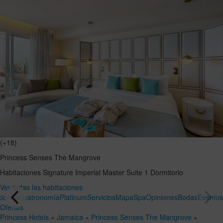
(+18)
Princess Senses The Mangrove
Habitaciones
Signature Imperial Master Suite 1 Dormitorio
Ver todas las habitaciones
ciones
Gastronomía
Platinum
Servicios
Mapa
Spa
Opiniones
Bodas
Evento
Ofertas
Princess Hotels
»
Jamaica
»
Princess Senses The Mangrove
»