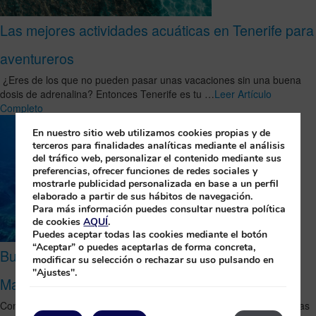
Las mejores actividades acuáticas en Tenerife para
aventureros
¿Eres de los que no pueden pasar unas vacaciones sin una buena
dosis de adrenalina? Entonces Tenerife es tu …
Leer Artículo
Completo
En nuestro sitio web utilizamos cookies propias y de
terceros para finalidades analíticas mediante el análisis
del tráfico web, personalizar el contenido mediante sus
preferencias, ofrecer funciones de redes sociales y
mostrarle publicidad personalizada en base a un perfil
elaborado a partir de sus hábitos de navegación.
Para más información puedes consultar nuestra política
de cookies
AQUÍ
.
Puedes aceptar todas las cookies mediante el botón
“Aceptar” o puedes aceptarlas de forma concreta,
Bucea en La Palma y conoce las Cruces de
modificar su selección o rechazar su uso pulsando en
"Ajustes".
Malpique
Conoce la fascinante historia del cementerio hundido existente en las