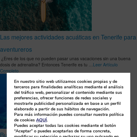
Las mejores actividades acuáticas en Tenerife para
aventureros
¿Eres de los que no pueden pasar unas vacaciones sin una buena
dosis de adrenalina? Entonces Tenerife es tu …
Leer Artículo
Completo
En nuestro sitio web utilizamos cookies propias y de
terceros para finalidades analíticas mediante el análisis
del tráfico web, personalizar el contenido mediante sus
preferencias, ofrecer funciones de redes sociales y
mostrarle publicidad personalizada en base a un perfil
elaborado a partir de sus hábitos de navegación.
Para más información puedes consultar nuestra política
de cookies
AQUÍ
.
Puedes aceptar todas las cookies mediante el botón
“Aceptar” o puedes aceptarlas de forma concreta,
Bucea en La Palma y conoce las Cruces de
modificar su selección o rechazar su uso pulsando en