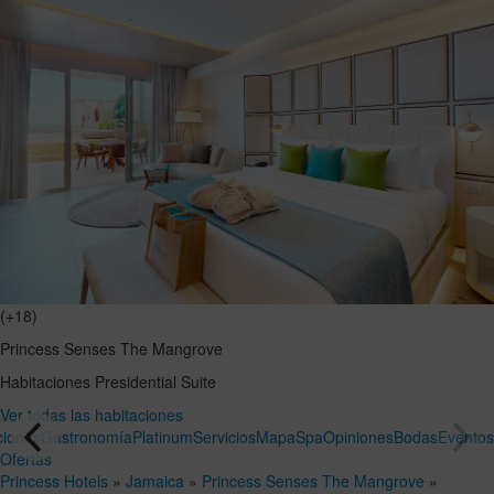
(+18)
Princess Senses The Mangrove
Habitaciones
Presidential Suite
Ver todas las habitaciones
ciones
Gastronomía
Platinum
Servicios
Mapa
Spa
Opiniones
Bodas
Evento
Ofertas
Princess Hotels
»
Jamaica
»
Princess Senses The Mangrove
»