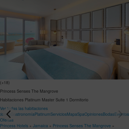
(+18)
Princess Senses The Mangrove
Habitaciones
Platinum Master Suite 1 Dormitorio
Ver todas las habitaciones
ciones
Gastronomía
Platinum
Servicios
Mapa
Spa
Opiniones
Bodas
Evento
Ofertas
Princess Hotels
»
Jamaica
»
Princess Senses The Mangrove
»