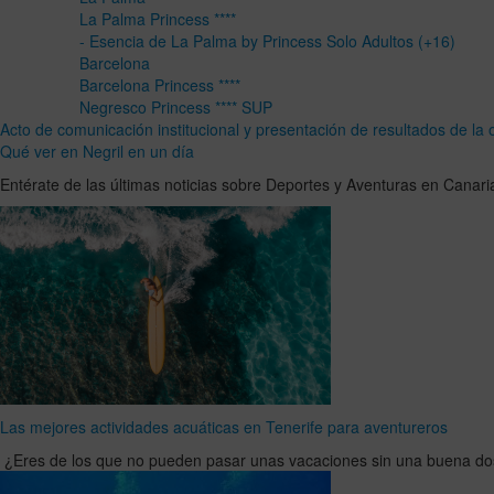
La Palma Princess ****
- Esencia de La Palma by Princess Solo Adultos (+16)
Barcelona
Barcelona Princess ****
Negresco Princess **** SUP
Acto de comunicación institucional y presentación de resultados de la
Qué ver en Negril en un día
Entérate de las últimas noticias sobre Deportes y Aventuras en Canari
Las mejores actividades acuáticas en Tenerife para aventureros
¿Eres de los que no pueden pasar unas vacaciones sin una buena dos