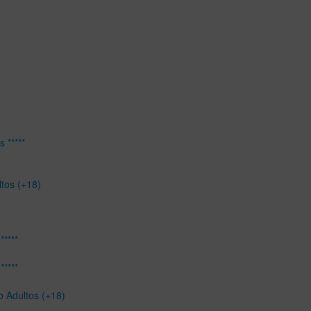
 *****
ltos (+18)
*****
*****
o Adultos (+18)