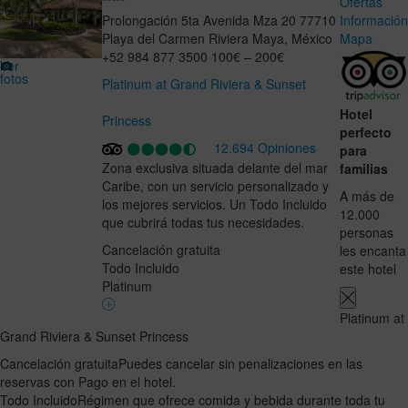
*****
Ofertas
Prolongación 5ta Avenida Mza 20
77710
Informació
Playa del Carmen
Riviera Maya
,
México
Mapa
+52 984 877 3500
100€ – 200€
Ver
fotos
Platinum at Grand Riviera & Sunset
Hotel
Princess
perfecto
12.694 Opiniones
para
Zona exclusiva situada delante del mar
familias
Caribe, con un servicio personalizado y
A más de
los mejores servicios. Un Todo Incluido
12.000
que cubrirá todas tus necesidades.
personas
Cancelación gratuita
les encanta
Todo Incluido
este hotel
Platinum
Platinum at
Grand Riviera & Sunset Princess
Cancelación gratuita
Puedes cancelar sin penalizaciones en las
reservas con Pago en el hotel.
Todo Incluido
Régimen que ofrece comida y bebida durante toda tu