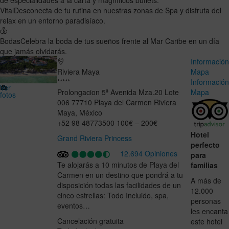
Vital
Desconecta de tu rutina en nuestras zonas de Spa y disfruta del
relax en un entorno paradisíaco.
Bodas
Celebra la boda de tus sueños frente al Mar Caribe en un día
que jamás olvidarás.
Informació
Riviera Maya
Mapa
*****
Informació
Ver
Prolongacion 5ª Avenida Mza.20 Lote
Mapa
fotos
006
77710
Playa del Carmen
Riviera
Maya
,
México
+52 98 48773500
100€ – 200€
Hotel
Grand Riviera Princess
perfecto
12.694 Opiniones
para
Te alojarás a 10 minutos de Playa del
familias
Carmen en un destino que pondrá a tu
A más de
disposición todas las facilidades de un
12.000
cinco estrellas: Todo Incluido, spa,
personas
eventos…
les encanta
Cancelación gratuita
este hotel