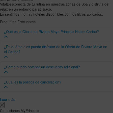
Vital
Desconecta de tu rutina en nuestras zonas de Spa y disfruta del
relax en un entorno paradisíaco.
Lo sentimos, no hay hoteles disponibles con los filtros aplicados.
Preguntas Frecuentes
¿Qué es la Oferta de Riviera Maya Princess Hotels Caribe?
La Oferta de Riviera Maya te ofrece descuentos especiales para
¿En qué hoteles puedo disfrutar de la Oferta de Riviera Maya en
que disfrutes del Caribe.
el Caribe?
Puedes disfrutar de la oferta en los siguientes hoteles:
¿Cómo puedo obtener un descuento adicional?
Grand Sunset Princess
Grand Riviera Princess
Puedes obtener hasta un 10% de descuento adicional,
¿Cuál es la política de cancelación?
seleccionando uno de los hoteles del listado.
Platinum Yucatán Princess
Princess Family Club Riviera
Existe una política de cancelación gratuita para las Tarifas paga
Leer más
en el hotel, hasta el día de la llegada. Las Tarifas paga ahora
tienen un precio especial y no son reembolsables.
Condiciones MyPrincess