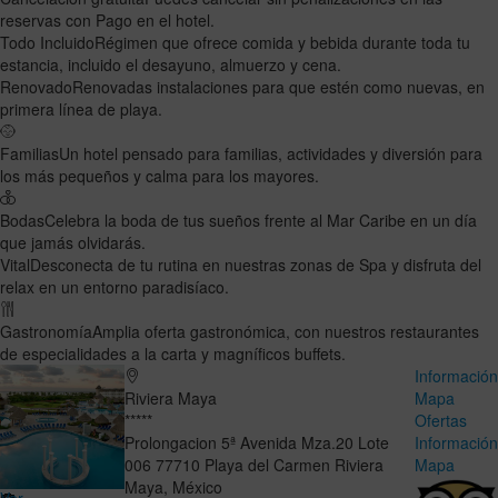
reservas con Pago en el hotel.
Todo Incluido
Régimen que ofrece comida y bebida durante toda tu
estancia, incluido el desayuno, almuerzo y cena.
Renovado
Renovadas instalaciones para que estén como nuevas, en
primera línea de playa.
Familias
Un hotel pensado para familias, actividades y diversión para
los más pequeños y calma para los mayores.
Bodas
Celebra la boda de tus sueños frente al Mar Caribe en un día
que jamás olvidarás.
Vital
Desconecta de tu rutina en nuestras zonas de Spa y disfruta del
relax en un entorno paradisíaco.
Gastronomía
Amplia oferta gastronómica, con nuestros restaurantes
de especialidades a la carta y magníficos buffets.
Informació
Riviera Maya
Mapa
*****
Ofertas
Prolongacion 5ª Avenida Mza.20 Lote
Informació
006
77710
Playa del Carmen
Riviera
Mapa
Maya
,
México