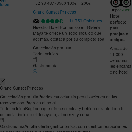
Ver
+52 98 48773500
100€ – 200€
fotos
Grand Sunset Princess
Hotel
11.750 Opiniones
perfecto
Nuestro Hotel Romántico en Riviera
para
Maya te ofrece un Todo Incluido que,
parejas o
además, destaca por su completo spa.
amigos
Cancelación gratuita
A más de
Todo Incluido
11.000
personas
Gastronomía
les encanta
este hotel
Grand Sunset Princess
Cancelación gratuita
Puedes cancelar sin penalizaciones en las
reservas con Pago en el hotel.
Todo Incluido
Régimen que ofrece comida y bebida durante toda tu
estancia, incluido el desayuno, almuerzo y cena.
Gastronomía
Amplia oferta gastronómica, con nuestros restaurantes
de especialidades a la carta y magníficos buffets.