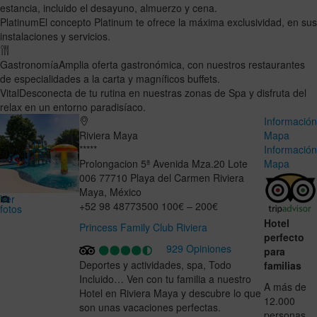
estancia, incluido el desayuno, almuerzo y cena.
Platinum
El concepto Platinum te ofrece la máxima exclusividad, en sus
instalaciones y servicios.
Gastronomía
Amplia oferta gastronómica, con nuestros restaurantes
de especialidades a la carta y magníficos buffets.
Vital
Desconecta de tu rutina en nuestras zonas de Spa y disfruta del
relax en un entorno paradisíaco.
Informació
Riviera Maya
Mapa
*****
Informació
Prolongacion 5ª Avenida Mza.20 Lote
Mapa
006
77710
Playa del Carmen
Riviera
Maya
,
México
Ver
+52 98 48773500
100€ – 200€
fotos
Hotel
Princess Family Club Riviera
perfecto
929 Opiniones
para
Deportes y actividades, spa, Todo
familias
Incluido… Ven con tu familia a nuestro
A más de
Hotel en Riviera Maya y descubre lo que
12.000
son unas vacaciones perfectas.
personas