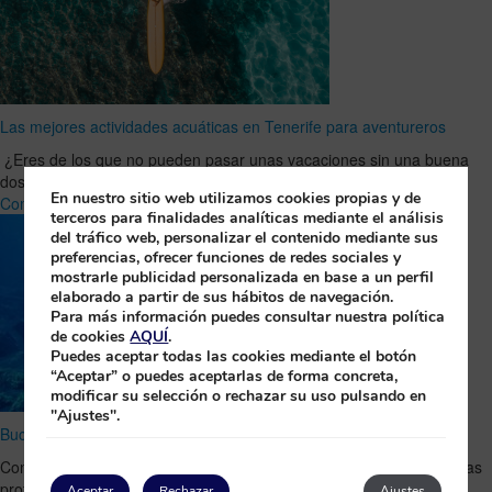
Las mejores actividades acuáticas en Tenerife para aventureros
¿Eres de los que no pueden pasar unas vacaciones sin una buena
dosis de adrenalina? Entonces Tenerife es tu …
Leer Artículo
En nuestro sitio web utilizamos cookies propias y de
Completo
terceros para finalidades analíticas mediante el análisis
del tráfico web, personalizar el contenido mediante sus
preferencias, ofrecer funciones de redes sociales y
mostrarle publicidad personalizada en base a un perfil
elaborado a partir de sus hábitos de navegación.
Para más información puedes consultar nuestra política
de cookies
AQUÍ
.
Puedes aceptar todas las cookies mediante el botón
“Aceptar” o puedes aceptarlas de forma concreta,
modificar su selección o rechazar su uso pulsando en
"Ajustes".
Bucea en La Palma y conoce las Cruces de Malpique
Conoce la fascinante historia del cementerio hundido existente en las
profundidades de las aguas palmeras, uno de los lugares …
Leer
Aceptar
Rechazar
Ajustes