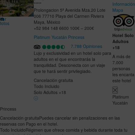
*****
Informació
Prolongacion 5ª Avenida Mza.20 Lote
Mapa
006
77710
Playa del Carmen
Riviera
Ver
Maya
,
México
fotos
+52 984 148 6600
100€ – 200€
Hotel Solo
Platinum Yucatán Princess
Adultos
7.788 Opiniones
+18
Lujo y exclusividad en un hotel solo para
A más de
adultos en el que encontrarás la
7.000
tranquilidad. Desconecta con un viaje
personas
que te hará sentir privilegiado.
les encanta
Cancelación gratuita
este hotel
Todo Incluido
Solo Adultos +18
Platinum
Yucatán
Princess
Cancelación gratuita
Puedes cancelar sin penalizaciones en las
reservas con Pago en el hotel.
Todo Incluido
Régimen que ofrece comida y bebida durante toda tu