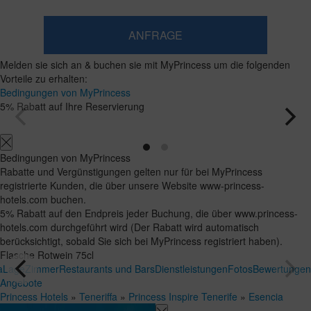
ANFRAGE
​Zimmer
​Zimmer
2
1​
Melden sie sich an & buchen sie mit MyPrincess um die folgenden
hinzufügen
Erwachsene
Zimmer
Suchen
Vorteile zu erhalten:
Ab
und
Bedingungen von MyPrincess
16
Belegungen
5% Rabatt auf Ihre Reservierung
Jahren
Bedingungen von MyPrincess
Rabatte und Vergünstigungen gelten nur für bei MyPrincess
registrierte Kunden, die über unsere Website www-princess-
hotels.com buchen.
5% Rabatt auf den Endpreis jeder Buchung, die über www.princess-
hotels.com durchgeführt wird (Der Rabatt wird automatisch
berücksichtigt, sobald Sie sich bei MyPrincess registriert haben).
Flasche Rotwein 75cl
a
Lage
Zimmer
Restaurants und Bars
Dienstleistungen
Fotos
Bewertungen
Angebote
Princess Hotels
»
Teneriffa
»
Princess Inspire Tenerife
»
Esencia