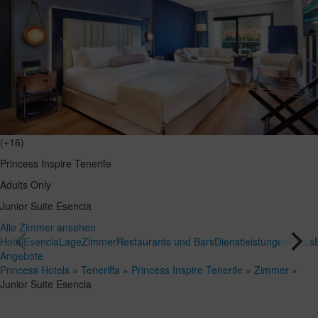
(+16)
Princess Inspire Tenerife
Adults Only
Junior Suite Esencia
Alle Zimmer ansehen
Hotel
Esencia
Lage
Zimmer
Restaurants und Bars
Dienstleistungen
Fotos
Angebote
Princess Hotels
»
Teneriffa
»
Princess Inspire Tenerife
»
Zimmer
»
Junior Suite Esencia