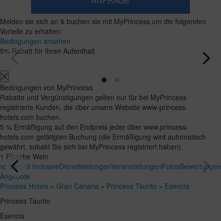
ANFRAGE
​Zimmer
​Zimmer
2
1​
Melden sie sich an & buchen sie mit MyPrincess um die folgenden
0
hinzufügen
Erwachsene
Zimmer
Kinder
Suchen
Vorteile zu erhalten:
Ab
und
Bis
Bedingungen ansehen
12
zu
Belegungen
5% Rabatt für Ihren Aufenthalt
Jahren
11
Jahre
Bedingungen von MyPrincess
Rabatte und Vergünstigungen gelten nur für bei MyPrincess
registrierte Kunden, die über unsere Website www-princess-
hotels.com buchen.
5 % Ermäßigung auf den Endpreis jeder über www.princess-
hotels.com getätigten Buchung (die Ermäßigung wird automatisch
gewährt, sobald Sie sich bei MyPrincess registriert haben).
1 Flasche Wein
nd Bars
All Inclusive
Dienstleistungen
Veranstaltungen
Fotos
Bewertungen
Angebote
Princess Hotels
»
Gran Canaria
»
Princess Taurito
»
Esencia
Princess Taurito
Esencia