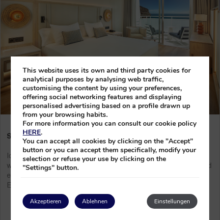
This website uses its own and third party cookies for
analytical purposes by analysing web traffic,
customising the content by using your preferences,
offering social networking features and displaying
personalised advertising based on a profile drawn up
from your browsing habits.
For more information you can consult our cookie policy
HERE
.
Standard-Einzelzimmer Esencia
You can accept all cookies by clicking on the "Accept"
button or you can accept them specifically, modify your
Ideal für Alleinreisende, die sich mehr Komfort und Design
selection or refuse your use by clicking on the
wünschen. Dieses Zimmer bietet Esencia-Services, Meerblick und
"Settings" button.
ein modernes Bad mit ebenerdiger Dusche. Perfekt, um Ruhe,
Exklusivität und Funktionalität zu verbinden.
Ab
Akzeptieren
Ablehnen
Einstellungen
128€