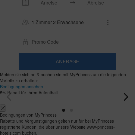
1 Zimmer 2 Erwachsene
ANFRAGE
​Zimmer
​Zimmer
2
1​
Melden sie sich an & buchen sie mit MyPrincess um die folgenden
0
hinzufügen
Erwachsene
Zimmer
Kinder
Suchen
Vorteile zu erhalten:
Ab
und
Bis
Bedingungen ansehen
12
zu
Belegungen
5% Rabatt für Ihren Aufenthalt
Jahren
11
Jahre
Bedingungen von MyPrincess
Rabatte und Vergünstigungen gelten nur für bei MyPrincess
registrierte Kunden, die über unsere Website www-princess-
hotels.com buchen.