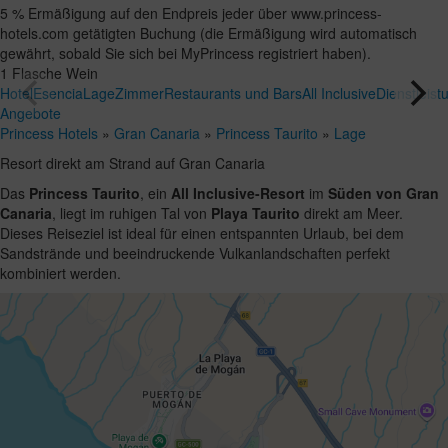
5 % Ermäßigung auf den Endpreis jeder über www.princess-
hotels.com getätigten Buchung (die Ermäßigung wird automatisch
gewährt, sobald Sie sich bei MyPrincess registriert haben).
1 Flasche Wein
Hotel
Esencia
Lage
Zimmer
Restaurants und Bars
All Inclusive
Dienstleis
Angebote
Princess Hotels
»
Gran Canaria
»
Princess Taurito
»
Lage
Resort direkt am Strand auf Gran Canaria
Das
Princess Taurito
, ein
All Inclusive-Resort
im
Süden von Gran
Canaria
, liegt im ruhigen Tal von
Playa Taurito
direkt am Meer.
Dieses Reiseziel ist ideal für einen entspannten Urlaub, bei dem
Sandstrände und beeindruckende Vulkanlandschaften perfekt
kombiniert werden.