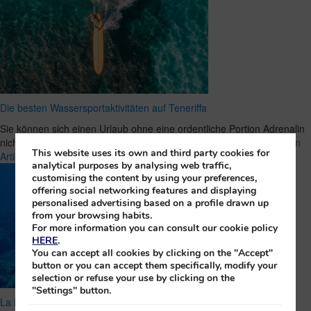
Die besten Wassersportaktivitäten auf Teneriffa
Sie können sich einen Urlaub ohne eine ordentliche Portion Adrenalin
nicht vorstellen? Dann ist Teneriffa genau das Richtige für …
Ganzen
This website uses its own and third party cookies for
Artikel Lesen
analytical purposes by analysing web traffic,
customising the content by using your preferences,
offering social networking features and displaying
personalised advertising based on a profile drawn up
from your browsing habits.
For more information you can consult our cookie policy
HERE
.
You can accept all cookies by clicking on the "Accept"
button or you can accept them specifically, modify your
selection or refuse your use by clicking on the
"Settings" button.
La Palmas faszinierendster Tauchplatz: Cruces de Malpique