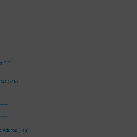
 *****
ltos (+18)
*****
*****
o Adultos (+18)