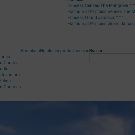
Princess Senses The Mangrove ****
Platinum at Princess Senses The 
Princess Grand Jamaica *****
Platinum at Princess Grand Jamaic
Barcelona
Hoteles
Inspírate
Consejos
Buscar
arias
n Canaria
erife
rteventura
Palma
o Canarias