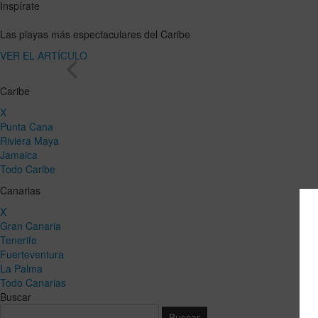
Inspírate
Las playas más espectaculares del Caribe
VER EL ARTÍCULO
Caribe
X
Punta Cana
Riviera Maya
Jamaica
Todo Caribe
Canarias
X
Gran Canaria
Tenerife
Fuerteventura
La Palma
Todo Canarias
Buscar