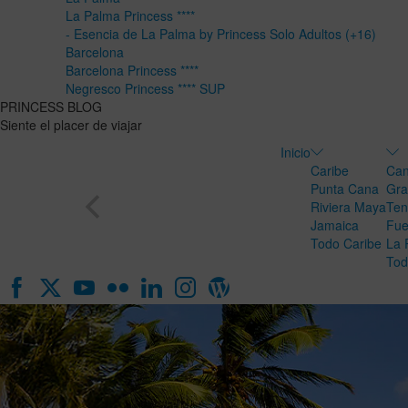
La Palma Princess ****
- Esencia de La Palma by Princess Solo Adultos (+16)
Barcelona
Barcelona Princess ****
Negresco Princess **** SUP
PRINCESS BLOG
Siente el placer de viajar
Inicio
Caribe
Can
Punta Cana
Gra
Riviera Maya
Ten
Jamaica
Fue
Todo Caribe
La 
Tod