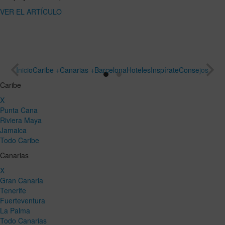
ARTÍCULO
un viaje
especial
VER EL
ARTÍCULO
Inicio
Caribe +
Canarias +
Barcelona
Hoteles
Inspírate
Consejos
Caribe
X
Punta Cana
Riviera Maya
Jamaica
Todo Caribe
Canarias
X
Gran Canaria
Tenerife
Fuerteventura
La Palma
Todo Canarias