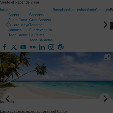
Siente el placer de viajar
Inicio
Barcelona
Hoteles
Inspírate
Consejos
B
Caribe
Canarias
Punta Cana
Gran Canaria
Riviera Maya
Tenerife
Jamaica
Fuerteventura
Todo Caribe
La Palma
Todo Canarias
Inspírate
Inspírate
Luna de
Las playas
miel en
más
Canarias:
espectaculares
el destino
del Caribe
ideal para
VER EL