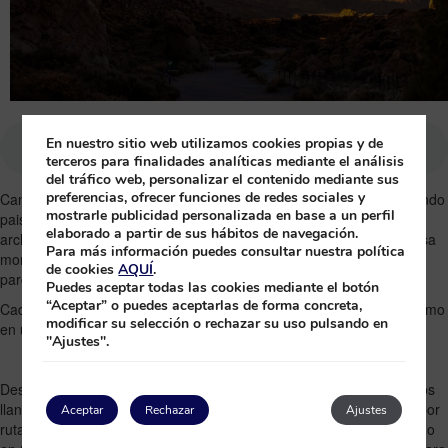
En nuestro sitio web utilizamos cookies propias y de
terceros para finalidades analíticas mediante el análisis
del tráfico web, personalizar el contenido mediante sus
preferencias, ofrecer funciones de redes sociales y
Canarias es un destino privilegiado para quienes disfrutan recorriendo
mostrarle publicidad personalizada en base a un perfil
paisajes a pie. Más allá de sus playas y su clima templado, el
elaborado a partir de sus hábitos de navegación.
archipiélago ofrece una red de senderos sorprendente que atraviesa
Para más información puedes consultar nuestra política
montañas volcánicas, pinares frondosos, barrancos profundos,
de cookies
AQUÍ
.
parques naturales y espectaculares acantilados costeros.
Puedes aceptar todas las cookies mediante el botón
“Aceptar” o puedes aceptarlas de forma concreta,
Cada isla tiene su propia personalidad, lo que convierte el senderismo
modificar su selección o rechazar su uso pulsando en
en una forma única de explorar su diversidad geográfica y natural.
"Ajustes".
Desde los picos más altos de Tenerife o La Palma hasta los caminos
llanos entre malpaises y zonas áridas de Fuerteventura, pasando por
Aceptar
Rechazar
Ajustes
rutas junto al mar o caminos rurales en Gran Canaria, el senderismo