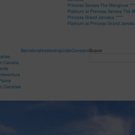
Princess Senses The Mangrove ****
Platinum at Princess Senses The 
Princess Grand Jamaica *****
Platinum at Princess Grand Jamaic
Barcelona
Hoteles
Inspírate
Consejos
Buscar
arias
n Canaria
erife
rteventura
Palma
o Canarias