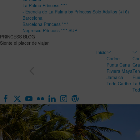
La Palma Princess ****
- Esencia de La Palma by Princess Solo Adultos (+16)
Barcelona
Barcelona Princess ****
Negresco Princess **** SUP
PRINCESS BLOG
Siente el placer de viajar
Inicio
Caribe
Can
Punta Cana
Gra
Riviera Maya
Ten
Jamaica
Fue
Todo Caribe
La 
Tod