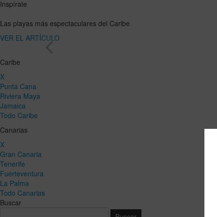
Inspírate
Las playas más espectaculares del Caribe
VER EL ARTÍCULO
Caribe
X
Punta Cana
Riviera Maya
Jamaica
Todo Caribe
Canarias
X
Gran Canaria
Tenerife
Fuerteventura
La Palma
Todo Canarias
Buscar