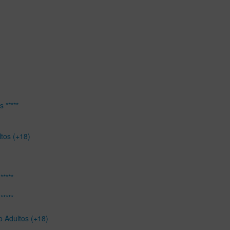
 *****
ltos (+18)
*****
*****
o Adultos (+18)