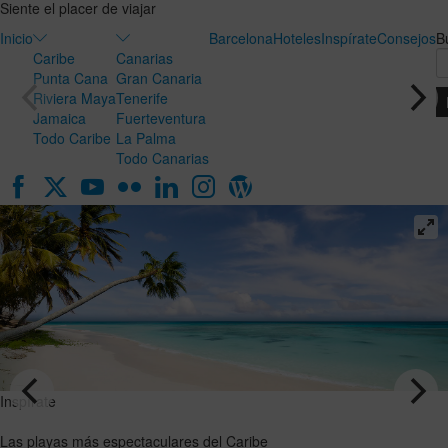
Siente el placer de viajar
Inicio
Barcelona
Hoteles
Inspírate
Consejos
B
Caribe
Canarias
Punta Cana
Gran Canaria
Riviera Maya
Tenerife
Jamaica
Fuerteventura
Todo Caribe
La Palma
Todo Canarias
Inspírate
Inspírate
Luna de
Las playas
miel en
más
Canarias:
espectaculares
el destino
del Caribe
ideal para
VER EL