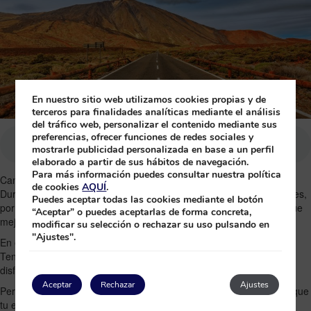
En nuestro sitio web utilizamos cookies propias y de
terceros para finalidades analíticas mediante el análisis
del tráfico web, personalizar el contenido mediante sus
preferencias, ofrecer funciones de redes sociales y
mostrarle publicidad personalizada en base a un perfil
elaborado a partir de sus hábitos de navegación.
Para más información puedes consultar nuestra política
Canarias es hospitalidad, temperaturas agradables y diversión.
de cookies
AQUÍ
.
Durante tu estancia, podrás elegir entre una gran variedad de planes,
Puedes aceptar todas las cookies mediante el botón
por lo que estamos convencidos de que encontrarás la actividad que
“Aceptar” o puedes aceptarlas de forma concreta,
mejor se adapte a tus expectativas.
modificar su selección o rechazar su uso pulsando en
"Ajustes".
En este blog descubrirás las principales opciones que te ofrecerá
Tenerife durante
una aventura de tres días
para que puedas
disfrutar de la diversidad de emociones que puedes vivir en la isla.
Aceptar
Rechazar
Ajustes
Pero antes, queremos trasladarte algunas recomendaciones para que
tu estancia sea ideal: