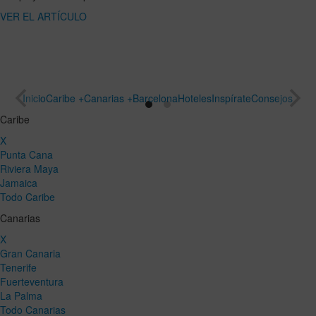
ARTÍCULO
un viaje
especial
VER EL
ARTÍCULO
Inicio
Caribe +
Canarias +
Barcelona
Hoteles
Inspírate
Consejos
Caribe
X
Punta Cana
Riviera Maya
Jamaica
Todo Caribe
Canarias
X
Gran Canaria
Tenerife
Fuerteventura
La Palma
Todo Canarias