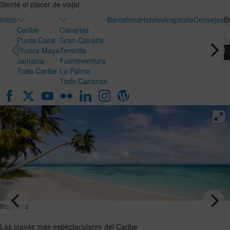
Siente el placer de viajar
Inicio
Barcelona
Hoteles
Inspírate
Consejos
B
Caribe
Canarias
Punta Cana
Gran Canaria
Riviera Maya
Tenerife
Jamaica
Fuerteventura
Todo Caribe
La Palma
Todo Canarias
Inspírate
Inspírate
Luna de
Las playas
miel en
más
Canarias:
espectaculares
el destino
del Caribe
ideal para
VER EL