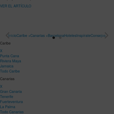
ARTÍCULO
un viaje
especial
VER EL
ARTÍCULO
Inicio
Caribe +
Canarias +
Barcelona
Hoteles
Inspírate
Consejos
Caribe
X
Punta Cana
Riviera Maya
Jamaica
Todo Caribe
Canarias
X
Gran Canaria
Tenerife
Fuerteventura
La Palma
Todo Canarias