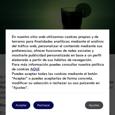
En nuestro sitio web utilizamos cookies propias y de
terceros para finalidades analíticas mediante el análisis
del tráfico web, personalizar el contenido mediante sus
preferencias, ofrecer funciones de redes sociales y
mostrarle publicidad personalizada en base a un perfil
elaborado a partir de sus hábitos de navegación.
Para más información puedes consultar nuestra política
de cookies
AQUÍ
.
Puedes aceptar todas las cookies mediante el botón
Si hay tres productos dominicanos internacionalmente conocidos y
“Aceptar” o puedes aceptarlas de forma concreta,
que todos queremos llevarnos a la vuelta de nuestras
vacaciones en
modificar su selección o rechazar su uso pulsando en
Punta Cana
son el ron, el café y el chocolate dominicano. Y lo mejor,
"Ajustes".
¡los tres los puedes probar mientras disfrutas de unas vacaciones
inolvidables en República Dominicana con
Princess Hotels
!
Ron dominicano, el mejor sabor de Punta Cana
Aceptar
Rechazar
Ajustes
El ron es una bebida alcohólica que proviene de la fermentación del