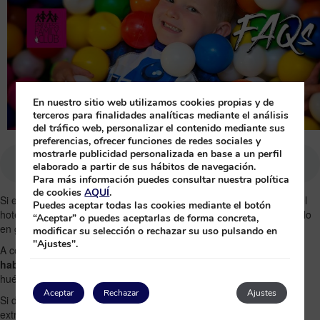
En nuestro sitio web utilizamos cookies propias y de
terceros para finalidades analíticas mediante el análisis
del tráfico web, personalizar el contenido mediante sus
preferencias, ofrecer funciones de redes sociales y
mostrarle publicidad personalizada en base a un perfil
elaborado a partir de sus hábitos de navegación.
Para más información puedes consultar nuestra política
de cookies
AQUÍ
.
Si estás pensando en venir a
Punta Cana
en familia con tus hijos, el
Puedes aceptar todas las cookies mediante el botón
hotel
Princess Family Club Bávaro
es la mejor opción para pasárselo
“Aceptar” o puedes aceptarlas de forma concreta,
en grande todos juntos.
modificar su selección o rechazar su uso pulsando en
"Ajustes".
A continuación, vamos a contestar algunas de las
dudas más
habituales
, y de esta manera poder ayudar a nuestros futuros
huéspedes.
Aceptar
Rechazar
Ajustes
Si después de este artículo, sigues necesitando alguna información
extra, recuerda que siempre puedes contactarnos a través de