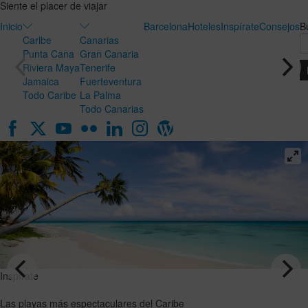
Siente el placer de viajar
Inicio
Barcelona
Hoteles
Inspírate
Consejos
B
Caribe
Canarias
Punta Cana
Gran Canaria
Riviera Maya
Tenerife
Jamaica
Fuerteventura
Todo Caribe
La Palma
Todo Canarias
Inspírate
Inspírate
Luna de
Las playas
miel en
más
Canarias:
espectaculares
el destino
del Caribe
ideal para
VER EL