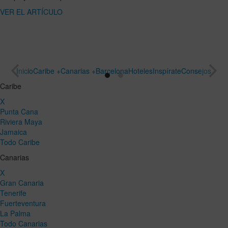
ARTÍCULO
un viaje
especial
VER EL
ARTÍCULO
Inicio
Caribe +
Canarias +
Barcelona
Hoteles
Inspírate
Consejos
Caribe
X
Punta Cana
Riviera Maya
Jamaica
Todo Caribe
Canarias
X
Gran Canaria
Tenerife
Fuerteventura
La Palma
Todo Canarias