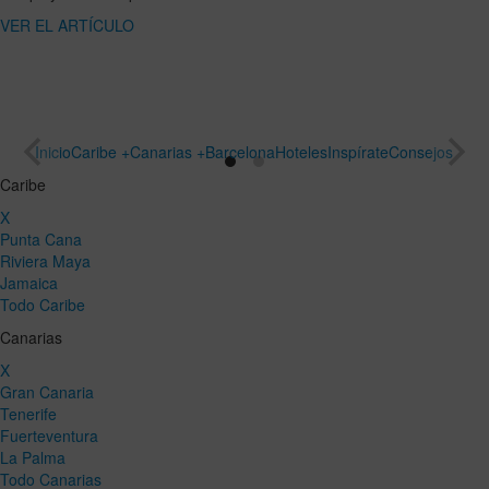
ARTÍCULO
un viaje
especial
VER EL
ARTÍCULO
Inicio
Caribe +
Canarias +
Barcelona
Hoteles
Inspírate
Consejos
Caribe
X
Punta Cana
Riviera Maya
Jamaica
Todo Caribe
Canarias
X
Gran Canaria
Tenerife
Fuerteventura
La Palma
Todo Canarias