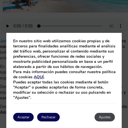
Jamaica
ha sido celebrada desde siempre como uno de los
destinos
En nuestro sitio web utilizamos cookies propias y de
más cautivadores del mundo
, un lugar donde la vibrante cultura, la
terceros para finalidades analíticas mediante el análisis
del tráfico web, personalizar el contenido mediante sus
belleza natural, la cálida hospitalidad y los sabores inolvidables se
preferencias, ofrecer funciones de redes sociales y
entrelazan.
mostrarle publicidad personalizada en base a un perfil
En
Princess Senses The Mangrove
, el resort
Solo Adultos
, hemos
elaborado a partir de sus hábitos de navegación.
tejido todo esto en un santuario diseñado para la privacidad y las
Para más información puedes consultar nuestra política
de cookies
AQUÍ
.
experiencias elevadas.
Puedes aceptar todas las cookies mediante el botón
Desde el momento de tu llegada hasta la última despedida, nuestro
“Aceptar” o puedes aceptarlas de forma concreta,
equipo se asegura de que cada detalle de tu estancia hable de
lujo y
modificar su selección o rechazar su uso pulsando en
comodidad
.
"Ajustes".
Descubre nuestras recomendaciones para vivir una
experiencia Solo
Adultos
, ideal para disfrutar en
pareja
o con tu
grupo de amigos
.
Aceptar
Rechazar
Ajustes