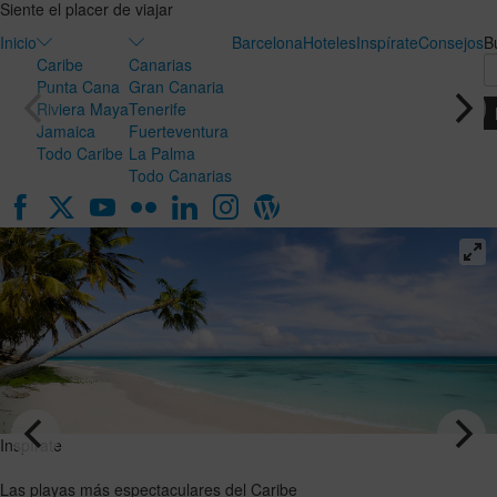
Siente el placer de viajar
Inicio
Barcelona
Hoteles
Inspírate
Consejos
B
Caribe
Canarias
Punta Cana
Gran Canaria
Riviera Maya
Tenerife
Jamaica
Fuerteventura
Todo Caribe
La Palma
Todo Canarias
Inspírate
Inspírate
Luna de
Las playas
miel en
más
Canarias:
espectaculares
el destino
del Caribe
ideal para
VER EL