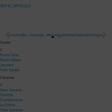
ARTÍCULO
un viaje
especial
VER EL
ARTÍCULO
Inicio
Caribe +
Canarias +
Barcelona
Hoteles
Inspírate
Consejos
Caribe
X
Punta Cana
Riviera Maya
Jamaica
Todo Caribe
Canarias
X
Gran Canaria
Tenerife
Fuerteventura
La Palma
Todo Canarias