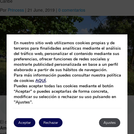
Caribe
Por
Princess
|
21 June, 2019
|
0 comentarios
En nuestro sitio web utilizamos cookies propias y de
terceros para finalidades analíticas mediante el análisis
del tráfico web, personalizar el contenido mediante sus
preferencias, ofrecer funciones de redes sociales y
mostrarle publicidad personalizada en base a un perfil
elaborado a partir de sus hábitos de navegación.
Para más información puedes consultar nuestra política
de cookies
AQUÍ
.
Puedes aceptar todas las cookies mediante el botón
“Aceptar” o puedes aceptarlas de forma concreta,
modificar su selección o rechazar su uso pulsando en
"Ajustes".
El día 5 de junio se celebró a
nivel mundial el Día del Medio
Aceptar
Rechazar
Ajustes
Ambiente
. Desde Princess hotels Caribe y como parte de nuestra
política social 360 Princess and You, nos hacemos eco de este