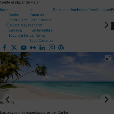
Siente el placer de viajar
Inicio
Barcelona
Hoteles
Inspírate
Consejos
B
Caribe
Canarias
Punta Cana
Gran Canaria
Riviera Maya
Tenerife
Jamaica
Fuerteventura
Todo Caribe
La Palma
Todo Canarias
Inspírate
Inspírate
Luna de
Las playas
miel en
más
Canarias:
espectaculares
el destino
del Caribe
ideal para
VER EL