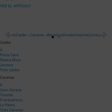
ARTÍCULO
un viaje
especial
VER EL
ARTÍCULO
Inicio
Caribe +
Canarias +
Barcelona
Hoteles
Inspírate
Consejos
Caribe
X
Punta Cana
Riviera Maya
Jamaica
Todo Caribe
Canarias
X
Gran Canaria
Tenerife
Fuerteventura
La Palma
Todo Canarias