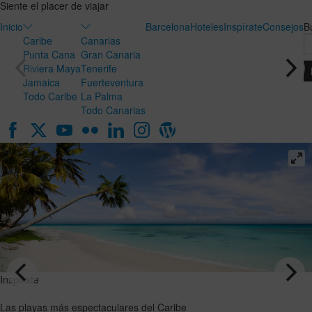
Siente el placer de viajar
Inicio
Barcelona
Hoteles
Inspírate
Consejos
B
Caribe
Canarias
Punta Cana
Gran Canaria
Riviera Maya
Tenerife
Jamaica
Fuerteventura
Todo Caribe
La Palma
Todo Canarias
Inspírate
Inspírate
Luna de
Las playas
miel en
más
Canarias:
espectaculares
el destino
del Caribe
ideal para
VER EL