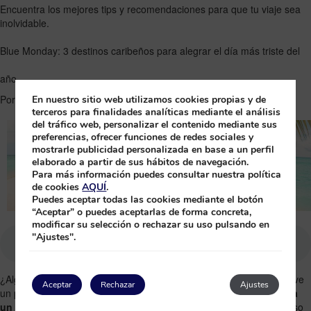
Encuentra los mejores tips y recomendaciones para que tu viaje sea
inolvidable.
Blue Monday: 3 destinos caribeños para alegrar el día más triste del
año
Por
Princess
|
13 January, 2026
|
0 comentarios
En nuestro sitio web utilizamos cookies propias y de
terceros para finalidades analíticas mediante el análisis
del tráfico web, personalizar el contenido mediante sus
preferencias, ofrecer funciones de redes sociales y
mostrarle publicidad personalizada en base a un perfil
elaborado a partir de sus hábitos de navegación.
Para más información puedes consultar nuestra política
de cookies
AQUÍ
.
Puedes aceptar todas las cookies mediante el botón
“Aceptar” o puedes aceptarlas de forma concreta,
modificar su selección o rechazar su uso pulsando en
"Ajustes".
¿Alguna vez has sentido que, en pleno mes de enero, todo se vuelve
Aceptar
Rechazar
Ajustes
un poco más gris? No estás solo. Cada enero, el tercer lunes,
llega
un día que muchos consideran “el más triste del año
”: el famoso