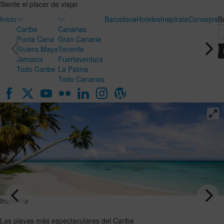
Siente el placer de viajar
Inicio
Barcelona
Hoteles
Inspírate
Consejos
B
Caribe
Canarias
Punta Cana
Gran Canaria
Riviera Maya
Tenerife
Jamaica
Fuerteventura
Todo Caribe
La Palma
Todo Canarias
Inspírate
Inspírate
Luna de
Las playas
miel en
más
Canarias:
espectaculares
el destino
del Caribe
ideal para
VER EL