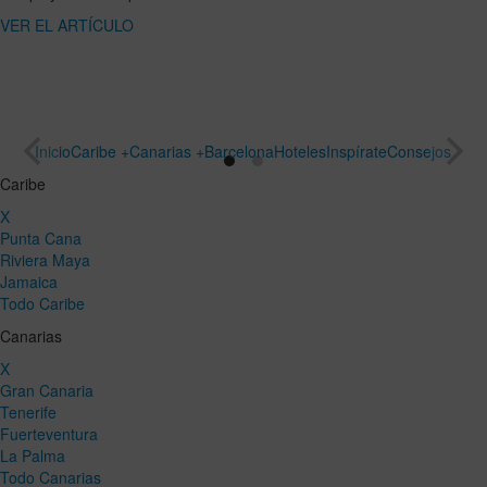
ARTÍCULO
un viaje
especial
VER EL
ARTÍCULO
Inicio
Caribe +
Canarias +
Barcelona
Hoteles
Inspírate
Consejos
Caribe
X
Punta Cana
Riviera Maya
Jamaica
Todo Caribe
Canarias
X
Gran Canaria
Tenerife
Fuerteventura
La Palma
Todo Canarias