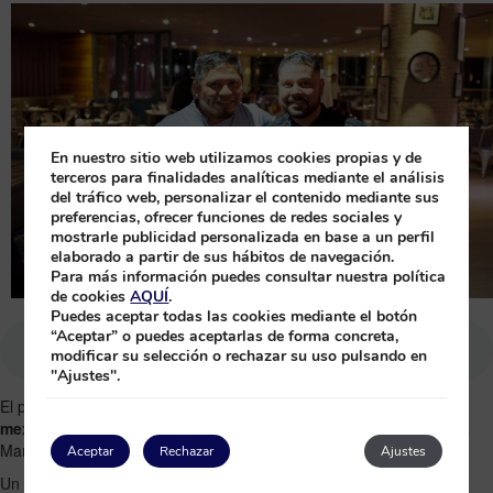
En nuestro sitio web utilizamos cookies propias y de
terceros para finalidades analíticas mediante el análisis
del tráfico web, personalizar el contenido mediante sus
preferencias, ofrecer funciones de redes sociales y
mostrarle publicidad personalizada en base a un perfil
elaborado a partir de sus hábitos de navegación.
Para más información puedes consultar nuestra política
de cookies
AQUÍ
.
Puedes aceptar todas las cookies mediante el botón
“Aceptar” o puedes aceptarlas de forma concreta,
modificar su selección o rechazar su uso pulsando en
"Ajustes".
El pasado 24 de Noviembre de 2023, los
sabores italianos y
mexicanos
bailaron en una sinfonía gastronómica durante la Cena
Maridaje Italo-Mexicana en el hotel
Platinum Yucatán Princess
.
Aceptar
Rechazar
Ajustes
Un
evento culinario único
donde los chefs Alejo Agudelo (chef de