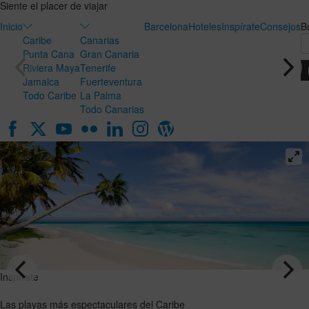
Siente el placer de viajar
Inicio
Barcelona
Hoteles
Inspírate
Consejos
B
Caribe
Canarias
Punta Cana
Gran Canaria
Riviera Maya
Tenerife
Jamaica
Fuerteventura
Todo Caribe
La Palma
Todo Canarias
Inspírate
Inspírate
Luna de
Las playas
miel en
más
Canarias:
espectaculares
el destino
del Caribe
ideal para
VER EL