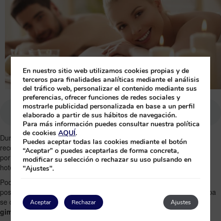
En nuestro sitio web utilizamos cookies propias y de
terceros para finalidades analíticas mediante el análisis
del tráfico web, personalizar el contenido mediante sus
preferencias, ofrecer funciones de redes sociales y
mostrarle publicidad personalizada en base a un perfil
elaborado a partir de sus hábitos de navegación.
Para más información puedes consultar nuestra política
de cookies
AQUÍ
.
Durante tus vacaciones mereces tiempo para ti, por eso nos gusta
Puedes aceptar todas las cookies mediante el botón
recomendar a nuestros clientes que busquen un rato para pasarse
“Aceptar” o puedes aceptarlas de forma concreta,
por nuestros
Spa Metamorphosis
. Están disponibles en nuestros
modificar su selección o rechazar su uso pulsando en
hoteles
Grand Bávaro Princess
y
Caribe Club Princess
.
"Ajustes".
Podrás comprobar el amplio abanico de tratamientos, masajes y
posibilidades disponibles. Además nuestra oferta de servicios de Spa
se complementa con servicio de
peluquería, manicura, pedicura,
Aceptar
Rechazar
Ajustes
gimnasio, sauna y jacuzzi.