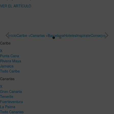
ARTÍCULO
un viaje
especial
VER EL
ARTÍCULO
Inicio
Caribe +
Canarias +
Barcelona
Hoteles
Inspírate
Consejos
Caribe
X
Punta Cana
Riviera Maya
Jamaica
Todo Caribe
Canarias
X
Gran Canaria
Tenerife
Fuerteventura
La Palma
Todo Canarias