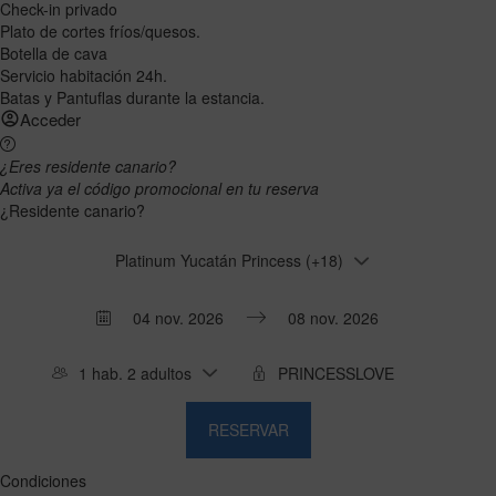
Check-in privado
Plato de cortes fríos/quesos.
Botella de cava
Servicio habitación 24h.
Batas y Pantuflas durante la estancia.
Acceder
¿Eres residente canario?
Activa ya el código promocional en tu reserva
¿Residente canario?
Platinum Yucatán Princess (+18)
Press
Press
the
the
1 hab. 2 adultos
down
down
arrow
arrow
RESERVAR
key
key
to
to
interact
interact
Condiciones