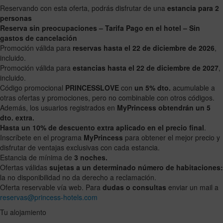
with
with
Reservando con esta oferta, podrás disfrutar de una
estancia para 2
the
the
personas
calendar
calendar
Reserva sin preocupaciones – Tarifa Pago en el hotel – Sin
and
and
gastos de cancelación
select
select
Promoción válida para
reservas hasta el 22 de diciembre de 2026
,
a
a
incluido.
date.
date.
Promoción válida para
estancias hasta el 22 de diciembre de 2027
,
Press
Press
incluido.
the
the
Código promocional
PRINCESSLOVE
con
un 5% dto.
acumulable a
question
question
otras ofertas y promociones, pero no combinable con otros códigos.
mark
mark
Además, los usuarios registrados en
MyPrincess obtendrán un 5
key
key
dto. extra.
to
to
Hasta un 10% de descuento extra aplicado en el precio final
.
get
get
Inscríbete en el programa
MyPrincess
para obtener el mejor precio y
the
the
disfrutar de ventajas exclusivas con cada estancia.
keyboard
keyboard
Estancia de mínima de
3 noches.
shortcuts
shortcuts
Ofertas válidas
sujetas a un determinado número de habitaciones:
for
for
la no disponibilidad no da derecho a reclamación.
changing
changing
Oferta reservable vía web. Para
dudas o consultas
enviar un mail a
dates.
dates.
reservas@princess-hotels.com
Tu alojamiento