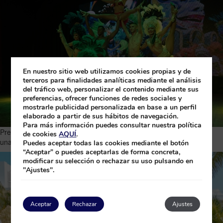
En nuestro sitio web utilizamos cookies propias y de
terceros para finalidades analíticas mediante el análisis
del tráfico web, personalizar el contenido mediante sus
preferencias, ofrecer funciones de redes sociales y
mostrarle publicidad personalizada en base a un perfil
elaborado a partir de sus hábitos de navegación.
Para más información puedes consultar nuestra política
Prepárate para explorar cada rincón del resort, donde encontrarás
de cookies
AQUÍ
.
una emocionante selección de actividades para disfrutar.
Puedes aceptar todas las cookies mediante el botón
“Aceptar” o puedes aceptarlas de forma concreta,
modificar su selección o rechazar su uso pulsando en
"Ajustes".
Aceptar
Rechazar
Ajustes