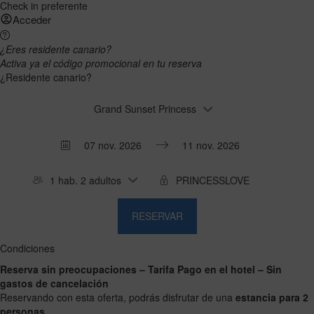
Check in preferente
Acceder
¿Eres residente canario?
Activa ya el código promocional en tu reserva
¿Residente canario?
Grand Sunset Princess
Press
Press
the
the
1 hab. 2 adultos
down
down
arrow
arrow
RESERVAR
key
key
to
to
interact
interact
Condiciones
with
with
Reserva sin preocupaciones – Tarifa Pago en el hotel – Sin
the
the
gastos de cancelación
calendar
calendar
Reservando con esta oferta, podrás disfrutar de una
estancia para 2
and
and
personas