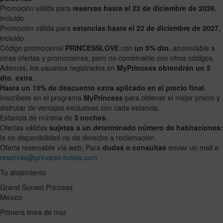
select
select
Promoción válida para
reservas hasta el 22 de diciembre de 2026
,
a
a
incluido.
date.
date.
Promoción válida para
estancias hasta el 22 de diciembre de 2027
,
Press
Press
incluido.
the
the
Código promocional
PRINCESSLOVE
con
un 5% dto.
acumulable a
question
question
otras ofertas y promociones, pero no combinable con otros códigos.
mark
mark
Además, los usuarios registrados en
MyPrincess obtendrán un 5
key
key
dto. extra.
to
to
Hasta un 10% de descuento extra aplicado en el precio final
.
get
get
Inscríbete en el programa
MyPrincess
para obtener el mejor precio y
the
the
disfrutar de ventajas exclusivas con cada estancia.
keyboard
keyboard
Estancia de mínima de
3 noches.
shortcuts
shortcuts
Ofertas válidas
sujetas a un determinado número de habitaciones:
for
for
la no disponibilidad no da derecho a reclamación.
changing
changing
Oferta reservable vía web. Para
dudas o consultas
enviar un mail a
dates.
dates.
reservas@princess-hotels.com
Tu alojamiento
Grand Sunset Princess
México
Primera linea de mar