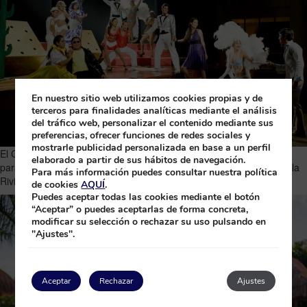
En nuestro sitio web utilizamos cookies propias y de
terceros para finalidades analíticas mediante el análisis
del tráfico web, personalizar el contenido mediante sus
preferencias, ofrecer funciones de redes sociales y
mostrarle publicidad personalizada en base a un perfil
El Grand Sunset Princess, un hotel de 5 estrellas, ofrece servicios
elaborado a partir de sus hábitos de navegación.
para que los huéspedes disfruten al máximo de sus vacaciones en la
Para más información puedes consultar nuestra política
Riviera Maya
de cookies
AQUÍ
.
Puedes aceptar todas las cookies mediante el botón
“Aceptar” o puedes aceptarlas de forma concreta,
modificar su selección o rechazar su uso pulsando en
"Ajustes".
Aceptar
Rechazar
Ajustes