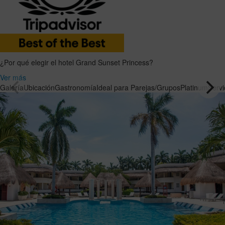
¿Por qué elegir el hotel Grand Sunset Princess?
Ver más
Galería
Ubicación
Gastronomía
Ideal para Parejas/Grupos
Platinum
Servi